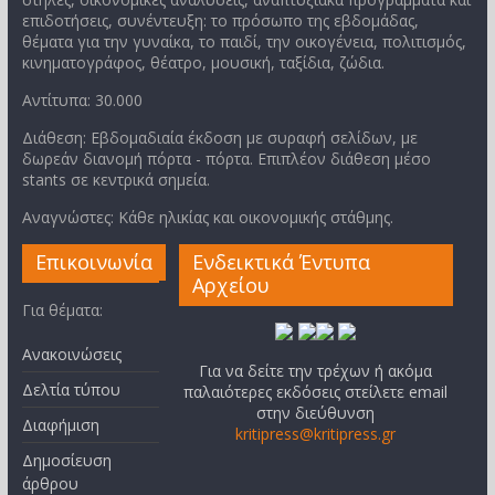
επιδοτήσεις, συνέντευξη: το πρόσωπο της εβδομάδας,
θέματα για την γυναίκα, το παιδί, την οικογένεια, πολιτισμός,
κινηματογράφος, θέατρο, μουσική, ταξίδια, ζώδια.
Αντίτυπα: 30.000
Διάθεση: Εβδομαδιαία έκδοση με συραφή σελίδων, με
δωρεάν διανομή πόρτα - πόρτα. Επιπλέον διάθεση μέσο
stants σε κεντρικά σημεία.
Αναγνώστες: Κάθε ηλικίας και οικονομικής στάθμης.
Επικοινωνία
Ενδεικτικά Έντυπα
Αρχείου
Για θέματα:
Ανακοινώσεις
Για να δείτε την τρέχων ή ακόμα
Δελτία τύπου
παλαιότερες εκδόσεις στείλετε email
στην διεύθυνση
Διαφήμιση
kritipress@kritipress.gr
Δημοσίευση
άρθρου