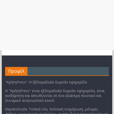
Προφίλ
"ΚρήτηPress": Η Εβδομαδιαία δωρεάν εφημερίδα
Η "ΚρήτηPress" είναι εβδομαδιαία δωρεάν εφημερίδα, είναι
ανεξάρτητη και απευθύνεται σε ένα ιδιαίτερα ποιοτικό και
δυναμικό αναγνωστικό κοινό.
Θεματολογία: Τοπικά νέα, πολιτική ενημέρωση, μόνιμες
στήλες, οικονομικές αναλύσεις, αναπτυξιακά προγράμματα και