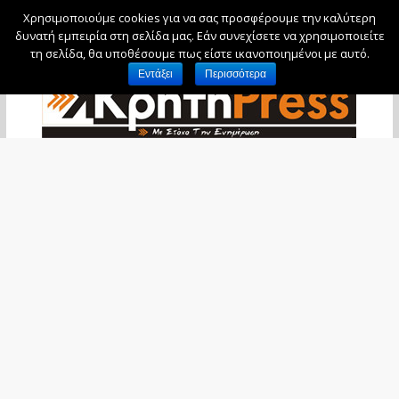
Χρησιμοποιούμε cookies για να σας προσφέρουμε την καλύτερη
Πέμπτη, 6 Αυγούστου, 2026
δυνατή εμπειρία στη σελίδα μας. Εάν συνεχίσετε να χρησιμοποιείτε
τη σελίδα, θα υποθέσουμε πως είστε ικανοποιημένοι με αυτό.
Εντάξει
Περισσότερα