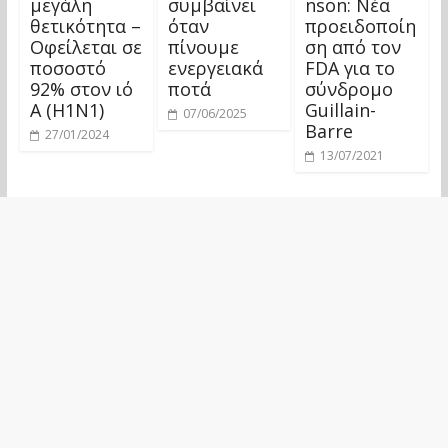
μεγάλη
συμβαίνει
nson: Νέα
θετικότητα –
όταν
προειδοποίη
Οφείλεται σε
πίνουμε
ση από τον
ποσοστό
ενεργειακά
FDA για το
92% στον ιό
ποτά
σύνδρομο
Α (Η1N1)
Guillain-
07/06/2025
Barre
27/01/2024
13/07/2021