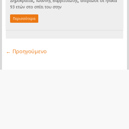
Δημοκρατίας, Ιωάννης Βαρβιτσιώτης, απεβίωσε σε ηλικία
93 ετών στο σπίτι του στην
Περισσότερα
← Προηγούμενο