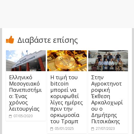
Διαβάστε επίσης
Ελληνικό
Η τιμή του
Στην
Μεσογειακό
bitcoin
Αγροκτηνοτ
Πανεπιστήμι
μπορεί να
ροφική
ο: Ένας
κορυφωθεί
Έκθεση
χρόνος
λίγες ημέρες
Αρκαλοχωρί
λειτουργίας
πριν την
ου ο
ορκωμοσία
Δημήτρης
07/05/2020
του Τραμπ
Πιτσικάκης
05/01/2025
27/07/2023