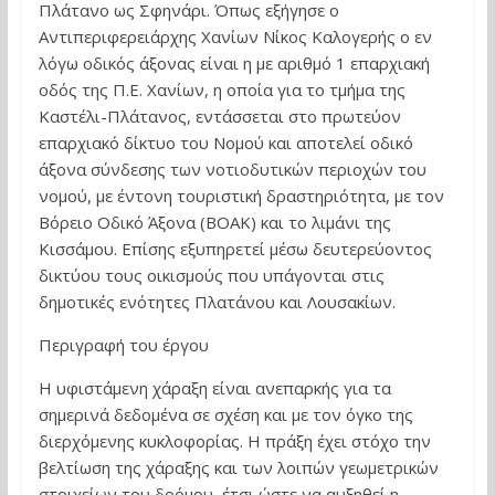
Πλάτανο ως Σφηνάρι. Όπως εξήγησε ο
Αντιπεριφερειάρχης Χανίων Νίκος Καλογερής ο εν
λόγω οδικός άξονας είναι η με αριθμό 1 επαρχιακή
οδός της Π.Ε. Χανίων, η οποία για το τμήμα της
Καστέλι-Πλάτανος, εντάσσεται στο πρωτεύον
επαρχιακό δίκτυο του Νομού και αποτελεί οδικό
άξονα σύνδεσης των νοτιοδυτικών περιοχών του
νομού, με έντονη τουριστική δραστηριότητα, με τον
Βόρειο Οδικό Άξονα (ΒΟΑΚ) και το λιμάνι της
Κισσάμου. Επίσης εξυπηρετεί μέσω δευτερεύοντος
δικτύου τους οικισμούς που υπάγονται στις
δημοτικές ενότητες Πλατάνου και Λουσακίων.
Περιγραφή του έργου
Η υφιστάμενη χάραξη είναι ανεπαρκής για τα
σημερινά δεδομένα σε σχέση και με τον όγκο της
διερχόμενης κυκλοφορίας. Η πράξη έχει στόχο την
βελτίωση της χάραξης και των λοιπών γεωμετρικών
στοιχείων του δρόμου, έτσι ώστε να αυξηθεί η