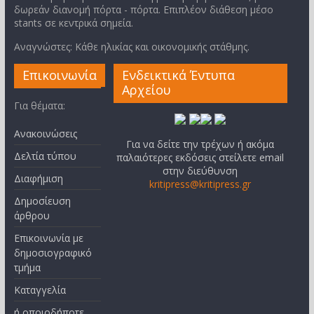
δωρεάν διανομή πόρτα - πόρτα. Επιπλέον διάθεση μέσο
stants σε κεντρικά σημεία.
Αναγνώστες: Κάθε ηλικίας και οικονομικής στάθμης.
Επικοινωνία
Ενδεικτικά Έντυπα
Αρχείου
Για θέματα:
Ανακοινώσεις
Για να δείτε την τρέχων ή ακόμα
Δελτία τύπου
παλαιότερες εκδόσεις στείλετε email
στην διεύθυνση
Διαφήμιση
kritipress@kritipress.gr
Δημοσίευση
άρθρου
Επικοινωνία με
δημοσιογραφικό
τμήμα
Καταγγελία
ή οποιοδήποτε