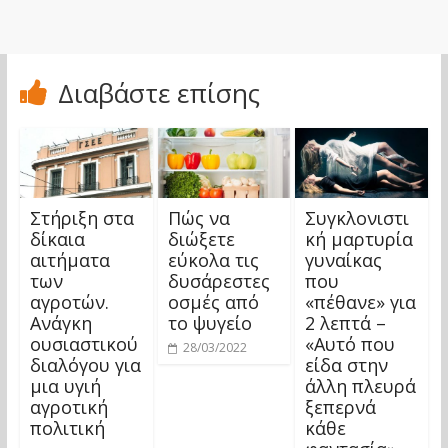
Διαβάστε επίσης
Στήριξη στα
Πώς να
Συγκλονιστι
δίκαια
διώξετε
κή μαρτυρία
αιτήματα
εύκολα τις
γυναίκας
των
δυσάρεστες
που
αγροτών.
οσμές από
«πέθανε» για
Ανάγκη
το ψυγείο
2 λεπτά –
ουσιαστικού
«Αυτό που
28/03/2022
διαλόγου για
είδα στην
μια υγιή
άλλη πλευρά
αγροτική
ξεπερνά
πολιτική
κάθε