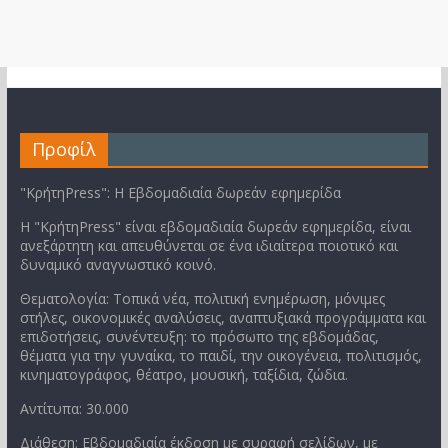
Προφίλ
"ΚρήτηPress": Η Εβδομαδιαία δωρεάν εφημερίδα
Η "ΚρήτηPress" είναι εβδομαδιαία δωρεάν εφημερίδα, είναι
ανεξάρτητη και απευθύνεται σε ένα ιδιαίτερα ποιοτικό και
δυναμικό αναγνωστικό κοινό.
Θεματολογία: Τοπικά νέα, πολιτική ενημέρωση, μόνιμες
στήλες, οικονομικές αναλύσεις, αναπτυξιακά προγράμματα και
επιδοτήσεις, συνέντευξη: το πρόσωπο της εβδομάδας,
θέματα για την γυναίκα, το παιδί, την οικογένεια, πολιτισμός,
κινηματογράφος, θέατρο, μουσική, ταξίδια, ζώδια.
Αντίτυπα: 30.000
Διάθεση: Εβδομαδιαία έκδοση με συραφή σελίδων, με