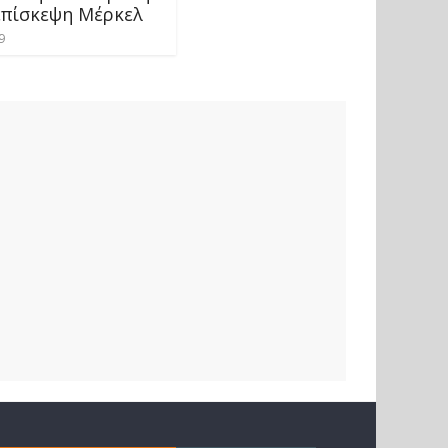
 επίσκεψη Μέρκελ
9