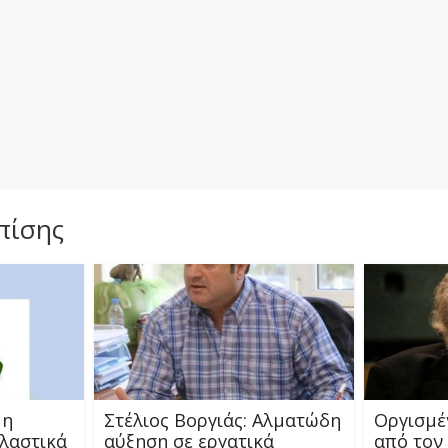
πίσης
 η
Στέλιος Βοργιάς: Aλματώδη
Οργισμέ
πλαστικά
αύξηση σε εργατικά
από τον