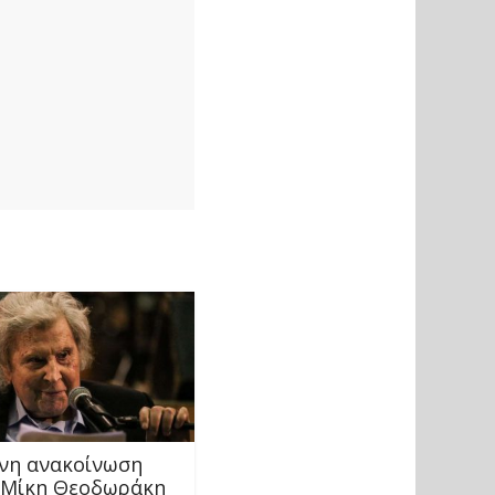
νη ανακοίνωση
 Μίκη Θεοδωράκη