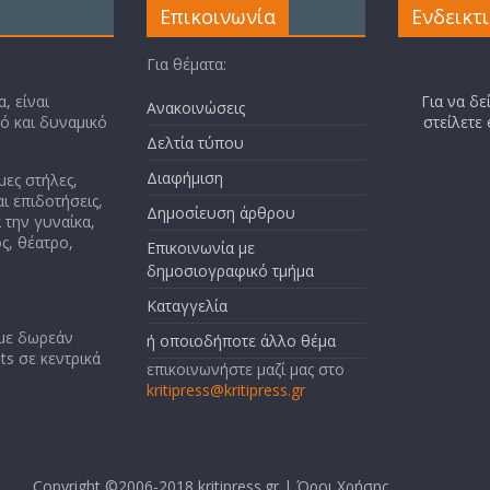
Επικοινωνία
Ενδεικτ
Για θέματα:
, είναι
Για να δε
Ανακοινώσεις
κό και δυναμικό
στείλετε
Δελτία τύπου
Διαφήμιση
μες στήλες,
ι επιδοτήσεις,
Δημοσίευση άρθρου
 την γυναίκα,
ς, θέατρο,
Επικοινωνία με
δημοσιογραφικό τμήμα
Καταγγελία
 με δωρεάν
ή οποιοδήποτε άλλο θέμα
ts σε κεντρικά
επικοινωνήστε μαζί μας στο
kritipress@kritipress.gr
Copyright ©2006-2018 kritipress.gr |
Όροι Χρήσης