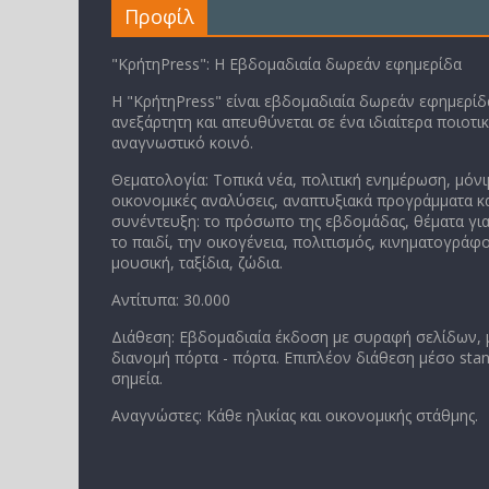
Προφίλ
"ΚρήτηPress": Η Εβδομαδιαία δωρεάν εφημερίδα
Η "ΚρήτηPress" είναι εβδομαδιαία δωρεάν εφημερίδα
ανεξάρτητη και απευθύνεται σε ένα ιδιαίτερα ποιοτι
αναγνωστικό κοινό.
Θεματολογία: Τοπικά νέα, πολιτική ενημέρωση, μόνι
οικονομικές αναλύσεις, αναπτυξιακά προγράμματα κα
συνέντευξη: το πρόσωπο της εβδομάδας, θέματα για
το παιδί, την οικογένεια, πολιτισμός, κινηματογράφο
μουσική, ταξίδια, ζώδια.
Αντίτυπα: 30.000
Διάθεση: Εβδομαδιαία έκδοση με συραφή σελίδων,
διανομή πόρτα - πόρτα. Επιπλέον διάθεση μέσο stan
σημεία.
Αναγνώστες: Κάθε ηλικίας και οικονομικής στάθμης.