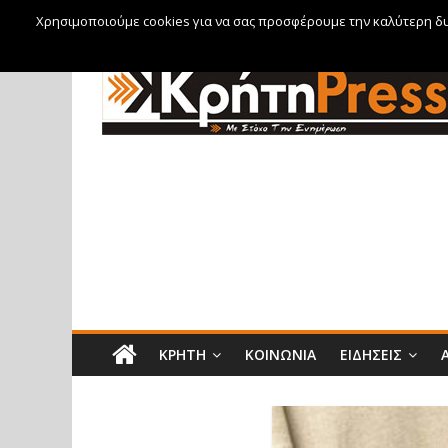
Χρησιμοποιούμε cookies για να σας προσφέρουμε την καλύτερη δυν
Παρασκευή, 7 Αυγούστου, 2026
ΚΡΉΤΗ
ΚΟΙΝΩΝΊΑ
ΕΙΔΉΣΕΙΣ