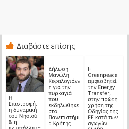
Διαβάστε επίσης
Δήλωση
Η
Μανώλη
Greenpeace
Κεφαλογιάνν
αμφισβητεί
η για την
την Energy
πυρκαγιά
Transfer,
Η
που
στην πρώτη
Επιστροφή,
εκδηλώθηκε
χρήση της
η δυναμική
στο
Οδηγίας της
του Νησιού
Πανεπιστήμι
ΕΕ κατά των
& η
ο Κρήτης
αγωγών
εκμετάλλευσ