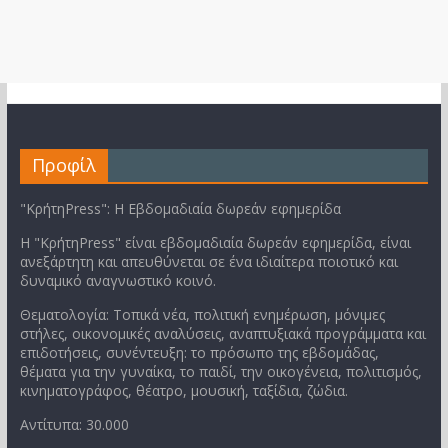
Προφίλ
"ΚρήτηPress": Η Εβδομαδιαία δωρεάν εφημερίδα
Η "ΚρήτηPress" είναι εβδομαδιαία δωρεάν εφημερίδα, είναι
ανεξάρτητη και απευθύνεται σε ένα ιδιαίτερα ποιοτικό και
δυναμικό αναγνωστικό κοινό.
Θεματολογία: Τοπικά νέα, πολιτική ενημέρωση, μόνιμες
στήλες, οικονομικές αναλύσεις, αναπτυξιακά προγράμματα και
επιδοτήσεις, συνέντευξη: το πρόσωπο της εβδομάδας,
θέματα για την γυναίκα, το παιδί, την οικογένεια, πολιτισμός,
κινηματογράφος, θέατρο, μουσική, ταξίδια, ζώδια.
Αντίτυπα: 30.000