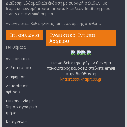
Διάθεση: Εβδομαδιαία έκδοση με συραφή σελίδων, με
δωρεάν διανομή πόρτα - πόρτα. Επιπλέον διάθεση μέσο
stants σε κεντρικά σημεία.
Αναγνώστες: Κάθε ηλικίας και οικονομικής στάθμης.
Επικοινωνία
Ενδεικτικά Έντυπα
Αρχείου
Για θέματα:
Ανακοινώσεις
Για να δείτε την τρέχων ή ακόμα
Δελτία τύπου
παλαιότερες εκδόσεις στείλετε email
στην διεύθυνση
Διαφήμιση
kritipress@kritipress.gr
Δημοσίευση
άρθρου
Επικοινωνία με
δημοσιογραφικό
τμήμα
Καταγγελία