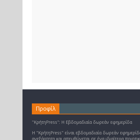
Προφίλ
"ΚρήτηPress": Η Εβδομαδιαία δωρεάν εφημερίδα
Η "ΚρήτηPress" είναι εβδομαδιαία δωρεάν εφημερίδα
ανεξάρτητη και απευθύνεται σε ένα ιδιαίτερα ποιοτι