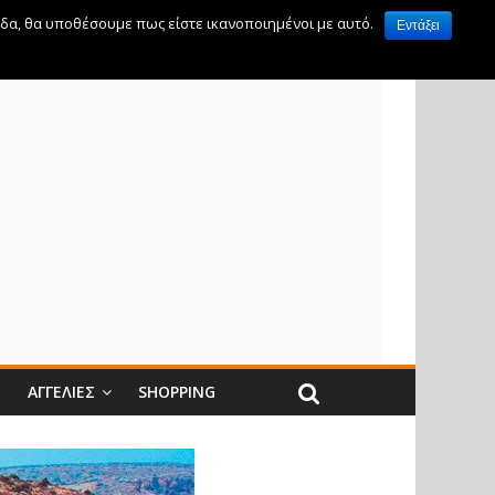
ίδα, θα υποθέσουμε πως είστε ικανοποιημένοι με αυτό.
Εντάξει
Ν
ΑΓΓΕΛΊΕΣ
SHOPPING