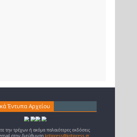
ικά Έντυπα Αρχείου
ίτε την τρέχων ή ακόμα παλαιότερες εκδόσεις
 email στην διεύθυνση
kritipress@kritipress.gr