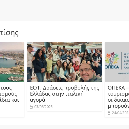
πίσης
στους
ΕΟΤ: Δράσεις προβολής της
ΟΠΕΚΑ –
ισμούς
Ελλάδας στην ιταλική
τουρισμό
ίδια και
αγορά
οι δικαι
μπορούν
03/06/2025
24/04/202