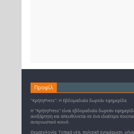
Προφίλ
"ΚρήτηPress": Η Εβδομαδιαία δωρεάν εφημερίδα
Η "ΚρήτηPress" είναι εβδομαδιαία δωρεάν εφημερίδα
ανεξάρτητη και απευθύνεται σε ένα ιδιαίτερα ποιοτι
αναγνωστικό κοινό.
Θεματολογία: Τοπικά νέα, πολιτική ενημέρωση, μόνι