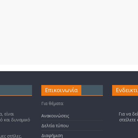
Επικοινωνία
Ενδεικτ
Για θέματα:
, είναι
Για να δε
Ανακοινώσεις
κό και δυναμικό
στείλετε
Δελτία τύπου
Διαφήμιση
μες στήλες,