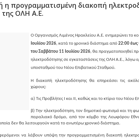
ή η προγραμματισμένη διακοπή ηλεκτρο
 της ΟΛΗ Α.Ε.
Ο Οργανισμός Λιμένος Ηρακλείου Α.Ε. ενημερώνει το κοι
Ιουλίου 2026
, κατά το χρονικό διάστημα από 
22:00 έως
του Σαββάτου 11 Ιουλίου 2026
, θα πραγματοποιηθεί π
ηλεκτροδότησης σε εγκαταστάσεις της ΟΛΗ Α.Ε., λόγω ε
υποσταθμού του Νέου Επιβατικού Σταθμού.
Η διακοπή ηλεκτροδότησης θα επηρεάσει τις ακόλο
χώρους:
α) Τις Προβλήτες Ι και ΙΙ, καθώς και το κτίριο του Νέου 
β) Την ηλεκτροδότηση, τον δημοτικό φωτισμό και τη φω
παραλιακό δρόμο, από τον κόμβο της Λεωφόρου Εθνικ
οποία δεν θα λειτουργούν κατά το ανωτέρω χρονικό διάστημα.
φερόμενοι να λάβουν υπόψη την προγραμματισμένη διακοπή ηλεκτρο