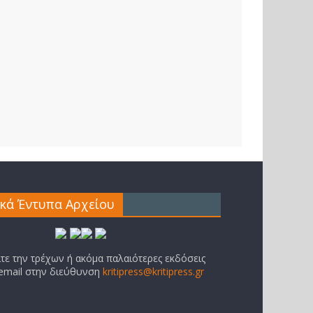
ικά Έντυπα Αρχείου
ίτε την τρέχων ή ακόμα παλαιότερες εκδόσεις
 email στην διεύθυνση
kritipress@kritipress.gr