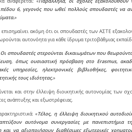
ά αναφέρεται: «
Παράλληλα, οι σχολές εξακολουθούν ν
ιπέδου 6, γεγονός που ωθεί πολλούς σπουδαστές να αν
ύματα.
»
επισημαίνει ακόμη ότι οι σπουδαστές των ΑΣΤΕ εξακολο
ρούνται αυτονόητα για κάθε ίδρυμα τριτοβάθμιας εκπαίδ
«
Οι σπουδαστές στερούνται δικαιωμάτων που θεωρούνται
δευση, όπως ουσιαστική πρόσβαση στο Erasmus, ακαδη
κές υπηρεσίες, ηλεκτρονικές βιβλιοθήκες, φοιτητ
ητικής τους ιδιότητας.
»
ίνεται και στην έλλειψη διοικητικής αυτονομίας των σχο
ες ανάπτυξης και εξωστρέφειας.
ρακτηριστικά: «
Τέλος, η έλλειψη διοικητικού αυτοδιοί
απτύξουν αυτόνομα συνεργασίες με πανεπιστήμια τη
 και να αξιοποιήσουν διαθέσιμες εξωτερικές χρηματοδ