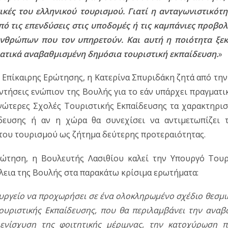
τικές του ελληνικού τουρισμού. Γιατί η ανταγωνιστικότ
πό τις επενδύσεις στις υποδομές ή τις καμπάνιες προβολ
νθρώπων που τον υπηρετούν. Και αυτή η ποιότητα ξεκι
ατικά αναβαθμισμένη δημόσια τουριστική εκπαίδευση.
»
 Επίκαιρης Ερώτησης, η Κατερίνα Σπυριδάκη ζητά από τη
ντήσεις ενώπιον της Βουλής για το εάν υπάρχει πραγματι
νώτερες Σχολές Τουριστικής Εκπαίδευσης τα χαρακτηριστ
ίδευσης ή αν η χώρα θα συνεχίσει να αντιμετωπίζει τ
του τουρισμού ως ζήτημα δεύτερης προτεραιότητας.
ώτηση, η Βουλευτής Λασιθίου καλεί την Υπουργό Τουρ
λεια της Βουλής στα παρακάτω κρίσιμα ερωτήματα:
ουργείο να προχωρήσει σε ένα ολοκληρωμένο σχέδιο θεσμι
υριστικής Εκπαίδευσης, που θα περιλαμβάνει την αναβά
ενίσχυση της φοιτητικής μέριμνας, την κατοχύρωση π