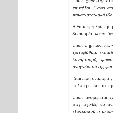
Όπως χαρακτηριστικ
επιπέδου 5 αντί επ
πανεπιστημιακά ιδρ
Η Επίκαιρη Ερώτηση 
δικαιωμάτων που θεω
Όπως σημειώνεται: 
τριτοβάθμια εκπαί
λογαριασμό, ψηφια
αναγνώριση της φοιτ
Ιδιαίτερη αναφορά γ
πολύτιμες δυνατότητ
Όπως αναφέρεται χα
στις σχολές να αν
εξωτερικού ή ακόμη