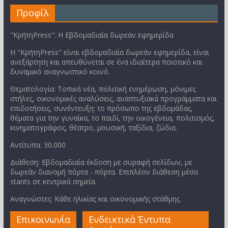
Προφίλ
"ΚρήτηPress": Η Εβδομαδιαία δωρεάν εφημερίδα
Η "ΚρήτηPress" είναι εβδομαδιαία δωρεάν εφημερίδα, είναι
ανεξάρτητη και απευθύνεται σε ένα ιδιαίτερα ποιοτικό και
δυναμικό αναγνωστικό κοινό.
Θεματολογία: Τοπικά νέα, πολιτική ενημέρωση, μόνιμες
στήλες, οικονομικές αναλύσεις, αναπτυξιακά προγράμματα και
επιδοτήσεις, συνέντευξη: το πρόσωπο της εβδομάδας,
θέματα για την γυναίκα, το παιδί, την οικογένεια, πολιτισμός,
κινηματογράφος, θέατρο, μουσική, ταξίδια, ζώδια.
Αντίτυπα: 30.000
Διάθεση: Εβδομαδιαία έκδοση με συραφή σελίδων, με
δωρεάν διανομή πόρτα - πόρτα. Επιπλέον διάθεση μέσο
stants σε κεντρικά σημεία.
Αναγνώστες: Κάθε ηλικίας και οικονομικής στάθμης.
Επικοινωνία
Ενδεικτικά Έντυπα