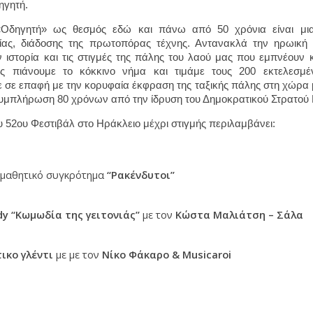
γητή. 
δηγητή» ως θεσμός εδώ και πάνω από 50 χρόνια είναι μια “π
γίας, διάδοσης της πρωτοπόρας τέχνης. Αντανακλά την ηρωική
 ιστορία και τις στιγμές της πάλης του λαού μας που εμπνέουν κα
τος πιάνουμε το κόκκινο νήμα και τιμάμε τους 200 εκτελεσμέν
 σε επαφή με την κορυφαία έκφραση της ταξικής πάλης στη χώρα 
 συμπλήρωση 80 χρόνων από την ίδρυση του Δημοκρατικού Στρατού 
 52ου Φεστιβάλ στο Ηράκλειο μέχρι στιγμής περιλαμβάνει: 
 μαθητικό συγκρότημα 
“Ρακένδυτοι”
y “Κωμωδία της γειτονιάς” 
με τον 
Κώστα Μαλιάτση – Σάλα 
ικο γλέντι 
με με τον 
Νίκο Φάκαρο & Musicaroi