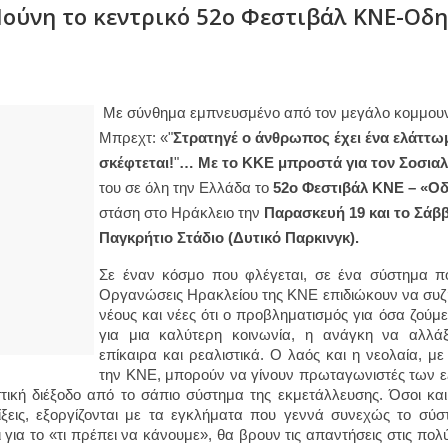
0 Ιούνη το κεντρικό 52ο Φεστιβάλ ΚΝΕ-Οδ
Με σύνθημα εμπνευσμένο από τον μεγάλο κομμουνι
Μπρεχτ: «"
Στρατηγέ ο άνθρωπος έχει ένα ελάττωμα
σκέφτεται!
"
… Με το ΚΚΕ μπροστά για τον Σοσια
του σε όλη την Ελλάδα το 
52ο Φεστιβάλ ΚΝΕ – «Ο
στάση στο Ηράκλειο την 
Παρασκευή 19 και το Σάββα
Παγκρήτιο Στάδιο (Δυτικό Παρκινγκ). 
Σε έναν κόσμο που φλέγεται, σε ένα σύστημα που
Οργανώσεις Ηρακλείου της ΚΝΕ επιδιώκουν να συζη
νέους και νέες ότι ο προβληματισμός για όσα ζούμε,
για μια καλύτερη κοινωνία, η ανάγκη να αλλάξο
επίκαιρα και ρεαλιστικά. Ο λαός και η νεολαία, μ
την ΚΝΕ, μπορούν να γίνουν πρωταγωνιστές των εξ
τική διέξοδο από το σάπιο σύστημα της εκμετάλλευσης. Όσοι και
ίξεις, εξοργίζονται με τα εγκλήματα που γεννά συνεχώς το σύστ
 για το «τι πρέπει να κάνουμε», θα βρουν τις απαντήσεις στις πολ