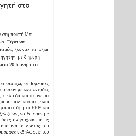
ηγητή στο
στή ποιητή Μπ. 
: Ξέρει να 
λισμό
», ξεκινάει το ταξίδι 
δηγητή»
, με διήμερη 
το 20 Ιούνη, στο 
 σαπίζει, οι Τομεακές 
τήσουν με εκατοντάδες 
 η ελπίδα και τα όνειρα 
υμε τον κόσμο, είναι 
ε μπροστάρη το ΚΚΕ και 
ελίξεων, να δώσουν με 
 όσες ανησυχούν με τις 
ημα και το κράτος του 
ύμορφες εκδηλώσεις του 