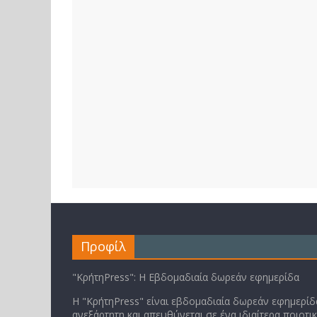
Προφίλ
"ΚρήτηPress": Η Εβδομαδιαία δωρεάν εφημερίδα
Η "ΚρήτηPress" είναι εβδομαδιαία δωρεάν εφημερίδα
ανεξάρτητη και απευθύνεται σε ένα ιδιαίτερα ποιοτι