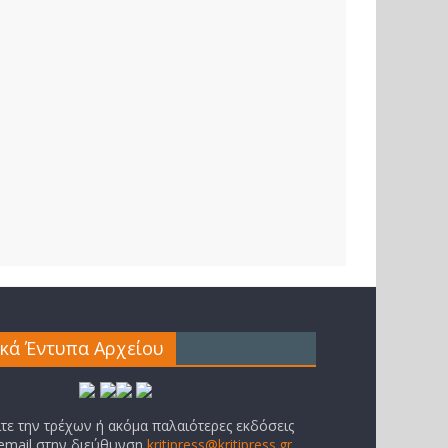
ικά Έντυπα Αρχείου
ίτε την τρέχων ή ακόμα παλαιότερες εκδόσεις
 email στην διεύθυνση
kritipress@kritipress.gr