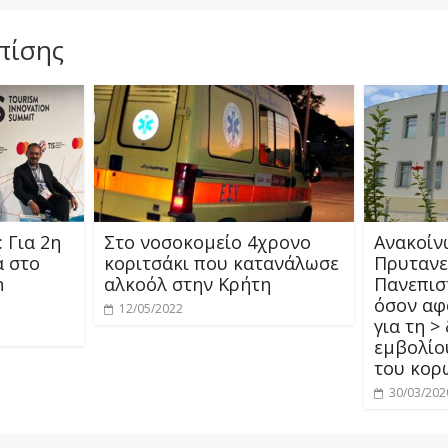
πίσης
 Για 2η
Στο νοσοκομείο 4χρονο
Ανακοίν
ά στο
κοριτσάκι που κατανάλωσε
Πρυτανε
n
αλκοόλ στην Κρήτη
Πανεπισ
όσον αφ
12/05/2022
για τη >
εμβολίο
του κορ
30/03/202