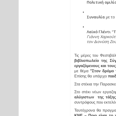
Πολιτική ομιλί
Συναυλία 
με το
Λαϊκό Γλέντι “
Γιάννη Χαρκούτ
τον Διονύση Ζο
Τις μέρες του Φεστιβάλ
βιβλιοπωλείο της Σύ
εργαζόμενους και του
με θέμα 
Επίσης θα υπάρχει 
παι
Στα στέκια την Παρασκε
Στο στέκι νέων εργαζο
αλύγιστων  της τάξη
συντρόφους που εκτελέσ
Ταυτόχρονα θα πραγματ
ΚΝΕ – Ποιο είναι το 