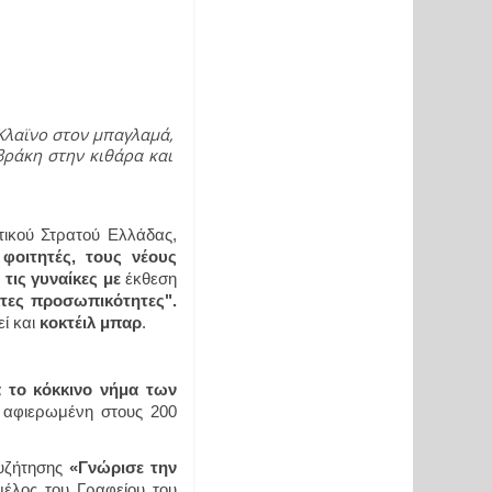
Κλαϊνο στον μπαγλαμά, 
ράκη στην κιθάρα και 
αφιερωμένη στα 80 Χρόνια του Δημοκρατικού Στρατού Ελλάδας, 
φοιτητές, τους νέους 
 τις γυναίκες με
 έκθεση 
"Στον δρόμο του αγώνα για την γυναικεία χειραφέτηση χτίζονται ανυπότακτες προσωπικότητες". 
ί και 
κοκτέιλ μπαρ
.
 το κόκκινο νήμα των 
 αφιερωμένη στους 200 
υζήτησης 
«Γνώρισε την 
έλος του Γραφείου του 