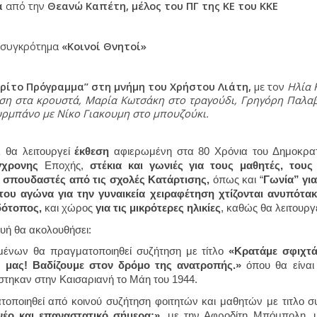
α 
από την 
Θεανώ Καπέτη, μέλος του ΠΓ της ΚΕ του ΚΚΕ
 συγκρότημα 
«Κοινοί Θνητοί» 
Τρίτο Πρόγραμμα” στη μνήμη του Χρήστου Λιάτη, 
με τον 
Ηλία 
ση στα κρουστά, Μαρία Κωτσάκη στο τραγούδι, Γρηγόρη Παλαβ
υρμπάνο με Νίκο Γιακουμη στο μπουζούκι.
 θα λειτουργεί 
έκθεση 
γχρονης 
Εποχής, 
στέκια και γωνιές για τους μαθητές, τους 
ς σπουδαστές από τις σχολές Κατάρτισης, 
όπως και “
Γωνία” 
για
δότοπος, 
και χώρος 
για τις μικρότερες ηλικίες
, καθώς θα λειτουργε
υή θα ακολουθήσει:
μένων θα πραγματοποιηθεί συζήτηση με τίτλο 
«Κρατάμε σφιχτά
ς μας! Βαδίζουμε στον δρόμο της ανατροπής.»
 όπου θα είναι
τηκαν στην Καισαριανή το Μάη του 1944. 
οποιηθεί από κοινού συζήτηση φοιτητών και μαθητών με τιτλο σ
νέο και επαναστατικό σήμερα;»
, με την Αφροδίτη Μπόμπολη, μ