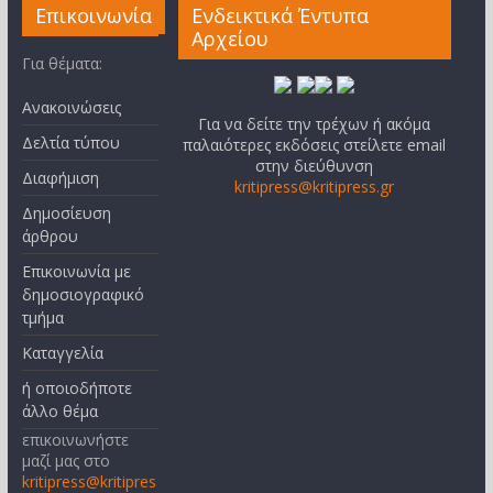
Επικοινωνία
Ενδεικτικά Έντυπα
Αρχείου
Για θέματα:
Ανακοινώσεις
Για να δείτε την τρέχων ή ακόμα
Δελτία τύπου
παλαιότερες εκδόσεις στείλετε email
στην διεύθυνση
Διαφήμιση
kritipress@kritipress.gr
Δημοσίευση
άρθρου
Επικοινωνία με
δημοσιογραφικό
τμήμα
Καταγγελία
ή οποιοδήποτε
άλλο θέμα
επικοινωνήστε
μαζί μας στο
kritipress@kritipres