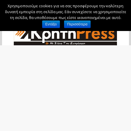
Χρησιμοποιούμε cookies για να σας προσφέρουμε την καλύτερη
Πέμπτη, 6 Αυγούστου, 2026
δυνατή εμπειρία στη σελίδα μας. Εάν συνεχίσετε να χρησιμοποιείτε
τη σελίδα, θα υποθέσουμε πως είστε ικανοποιημένοι με αυτό.
Εντάξει
Περισσότερα