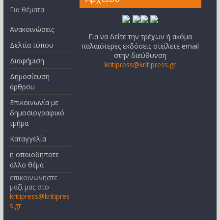
Για θέματα:
Ανακοινώσεις
Για να δείτε την τρέχων ή ακόμα
Δελτία τύπου
παλαιότερες εκδόσεις στείλετε email
στην διεύθυνση
Διαφήμιση
kritipress@kritipress.gr
Δημοσίευση
άρθρου
Επικοινωνία με
δημοσιογραφικό
τμήμα
Καταγγελία
ή οποιοδήποτε
άλλο θέμα
επικοινωνήστε
μαζί μας στο
kritipress@kritipres
s.gr