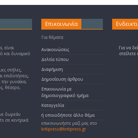
Επικοινωνία
Ενδεικτ
Για θέματα:
, είναι
Για να δε
Ανακοινώσεις
κό και δυναμικό
στείλετε
Δελτία τύπου
Διαφήμιση
μες στήλες,
ι επιδοτήσεις,
Δημοσίευση άρθρου
 την γυναίκα,
ς, θέατρο,
Επικοινωνία με
δημοσιογραφικό τμήμα
Καταγγελία
 με δωρεάν
ή οποιοδήποτε άλλο θέμα
ts σε κεντρικά
επικοινωνήστε μαζί μας στο
kritipress@kritipress.gr