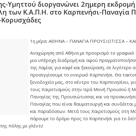
ς-Υμηττού διοργανώνει 2ημερη εκδρομή
έλη των Κ.Α.Π.Η. στο Καρπενήσι-Παναγία
-Κορυσχάδες
1η μέρα: ΑΘΗΝΑ – ΠΑΝΑΓΙΑ ΠΡΟΥΣΙΩΤΙΣΣΑ – Κ
Αναχώρηση από Αθήνα με προορισμό το γραφικό
μια υπέροχη διαδρομή και αφού πραγματοποιήσο
της Λαμίας για καφέ και ξεκούραση, σε λιγότερο 
προσεγγίσουμε το ονειρικό Καρπενήσι. Θα τακτο
ξενοδοχείο μας, στο κέντρο του Καρπενησίου, γι
τους Χαιρετισμούς στην Ιερά Μονή Προυσού ή Μ
Παναγίας της Προυσιώτισσας και να προσκυνήσο
Παναγίας που είναι θαυματουργή και συνδέεται
και παραδόσεων. Μετά τους Χαιρετισμούς στη Μ
πάρουμε το δρόμο προς το Καρπενήσι για το δεί
ης πόλης με γλέντι!