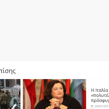
πίσης
Η Ιταλία
«πολυτέλ
πρόσφυ
26/07/201