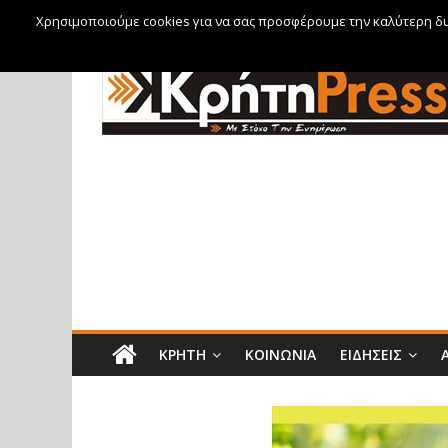
Χρησιμοποιούμε cookies για να σας προσφέρουμε την καλύτερη δυν
Πέμπτη, 6 Αυγούστου, 2026
ΚΡΉΤΗ
ΚΟΙΝΩΝΊΑ
ΕΙΔΉΣΕΙΣ