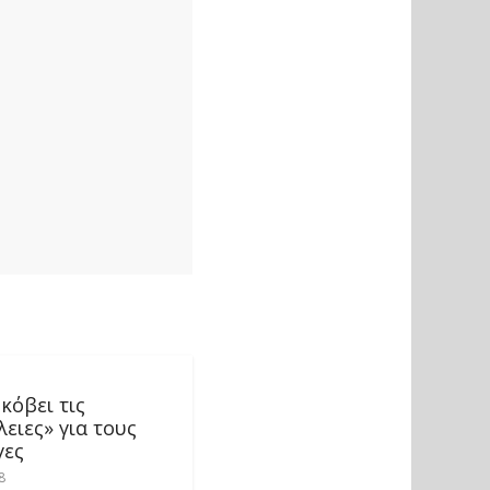
 κόβει τις
ειες» για τους
γες
8