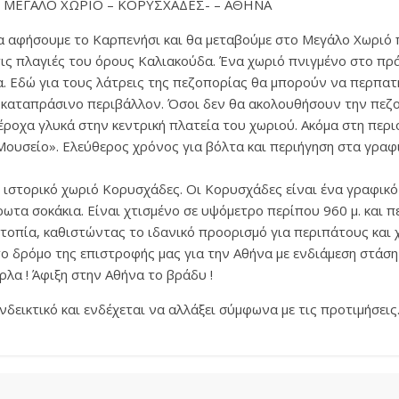
– ΜΕΓΑΛΟ ΧΩΡΙΟ – ΚΟΡΥΣΧΑΔΕΣ- – ΑΘΗΝΑ
 αφήσουμε το Καρπενήσι και θα μεταβούμε στο Μεγάλο Χωριό π
τις πλαγιές του όρους Καλιακούδα. Ένα χωριό πνιγμένο στο πρ
μα. Εδώ για τους λάτρεις της πεζοπορίας θα μπορούν να περπα
ο καταπράσινο περιβάλλον. Όσοι δεν θα ακολουθήσουν την πε
έροχα γλυκά στην κεντρική πλατεία του χωριού. Ακόμα στη περι
ουσείο». Ελεύθερος χρόνος για βόλτα και περιήγηση στα γραφι
 ιστορικό χωριό Κορυσχάδες. Οι Κορυσχάδες είναι ένα γραφικό
ρωτα σοκάκια. Είναι χτισμένο σε υψόμετρο περίπου 960 μ. και 
τοπία, καθιστώντας το ιδανικό προορισμό για περιπάτους και
ο δρόμο της επιστροφής μας για την Αθήνα με ενδιάμεση στάση
λα ! Άφιξη στην Αθήνα το βράδυ !
νδεικτικό και ενδέχεται να αλλάξει σύμφωνα με τις προτιμήσεις