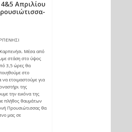
 4&5 Απριλίου
 Προυσιώτισσα-
ΑΡΠΕΝΗΣΙ
 Καρπενήσι. Μέσα από
υμε στάση στο ύψος
από 3,5 ώρες θα
ποιηθούμε στο
α να ετοιμαστούμε για
οναστήρι της
υμε την εικόνα της
 με πλήθος θαυμάτων
ονή Προυσιώτισσας θα
πνο μας σε