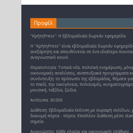
Προφίλ
"ΚρήτηPress": Η Εβδομαδιαία δωρεάν εφημερίδα
Η "ΚρήτηPress" είναι εβδομαδιαία δωρεάν εφημερίδα
ανεξάρτητη και απευθύνεται σε ένα ιδιαίτερα ποιοτι
αναγνωστικό κοινό.
Θεματολογία: Τοπικά νέα, πολιτική ενημέρωση, μόνι
οικονομικές αναλύσεις, αναπτυξιακά προγράμματα κα
συνέντευξη: το πρόσωπο της εβδομάδας, θέματα για
το παιδί, την οικογένεια, πολιτισμός, κινηματογράφο
μουσική, ταξίδια, ζώδια.
Αντίτυπα: 30.000
Διάθεση: Εβδομαδιαία έκδοση με συραφή σελίδων,
διανομή πόρτα - πόρτα. Επιπλέον διάθεση μέσο stan
σημεία.
Αναγνώστες: Κάθε ηλικίας και οικονομικής στάθμης.