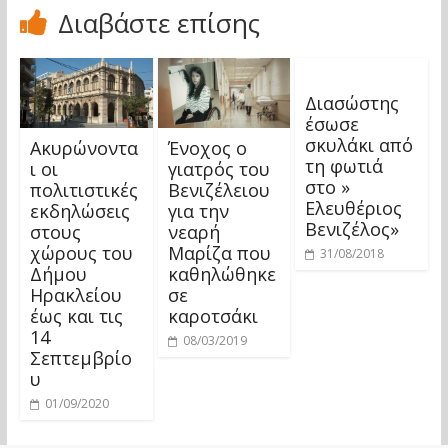
Διαβάστε επίσης
Διασώστης
έσωσε
σκυλάκι από
Ακυρώνοντα
Ένοχος ο
τη φωτιά
ι οι
γιατρός του
στο »
πολιτιστικές
Βενιζέλειου
Ελευθέριος
εκδηλώσεις
για την
Βενιζέλος»
στους
νεαρή
χώρους του
Μαρίζα που
31/08/2018
Δήμου
καθηλώθηκε
Ηρακλείου
σε
έως και τις
καροτσάκι
14
08/03/2019
Σεπτεμβρίο
υ
01/09/2020