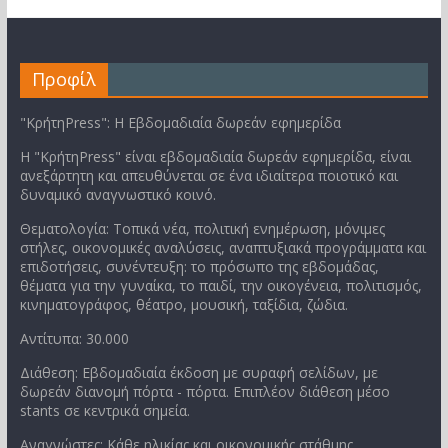
Προφίλ
"ΚρήτηPress": Η Εβδομαδιαία δωρεάν εφημερίδα
Η "ΚρήτηPress" είναι εβδομαδιαία δωρεάν εφημερίδα, είναι
ανεξάρτητη και απευθύνεται σε ένα ιδιαίτερα ποιοτικό και
δυναμικό αναγνωστικό κοινό.
Θεματολογία: Τοπικά νέα, πολιτική ενημέρωση, μόνιμες
στήλες, οικονομικές αναλύσεις, αναπτυξιακά προγράμματα και
επιδοτήσεις, συνέντευξη: το πρόσωπο της εβδομάδας,
θέματα για την γυναίκα, το παιδί, την οικογένεια, πολιτισμός,
κινηματογράφος, θέατρο, μουσική, ταξίδια, ζώδια.
Αντίτυπα: 30.000
Διάθεση: Εβδομαδιαία έκδοση με συραφή σελίδων, με
δωρεάν διανομή πόρτα - πόρτα. Επιπλέον διάθεση μέσο
stants σε κεντρικά σημεία.
Αναγνώστες: Κάθε ηλικίας και οικονομικής στάθμης.