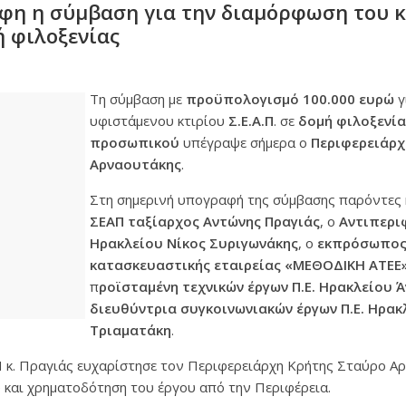
φη η σύμβαση για την διαμόρφωση του κ
μή φιλοξενίας
Τη σύμβαση με
προϋπολογισμό 100.000 ευρώ
γ
υφιστάμενου κτιρίου
Σ.Ε.Α.Π
. σε
δομή φιλοξενί
προσωπικού
υπέγραψε σήμερα ο
Περιφερειάρχ
Αρναουτάκης
.
Στη σημερινή υπογραφή της σύμβασης παρόντες 
ΣΕΑΠ ταξίαρχος Αντώνης Πραγιάς
, ο
Αντιπερι
Ηρακλείου Νίκος Συριγωνάκης
, ο
εκπρόσωπος
κατασκευαστικής εταιρείας «ΜΕΘΟΔΙΚΗ ΑΤΕΕ
π
ροϊσταμένη τεχνικών έργων Π.Ε. Ηρακλείου Άν
διευθύντρια συγκοινωνιακών έργων Π.Ε. Ηρακ
Τριαματάκη
.
Π κ. Πραγιάς ευχαρίστησε τον Περιφερειάρχη Κρήτης Σταύρο Αρ
 και χρηματοδότηση του έργου από την Περιφέρεια.