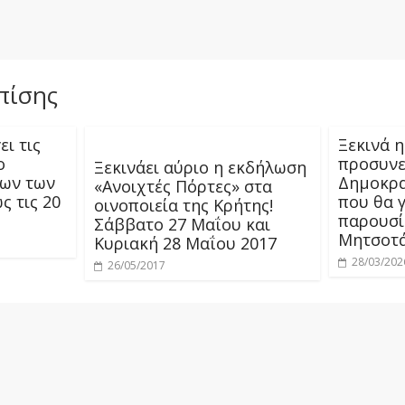
πίσης
ει τις
Ξεκινά 
ο
προσυνε
Ξεκινάει αύριο η εκδήλωση
ων των
Δημοκρα
«Ανοιχτές Πόρτες» στα
 τις 20
που θα γ
οινοποιεία της Κρήτης!
παρουσί
Σάββατο 27 Μαΐου και
Μητσοτ
Κυριακή 28 Μαΐου 2017
28/03/202
26/05/2017