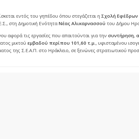
σκεται εντός του γηπέδου όπου στεγάζεται η
Σχολή Εφέδρων 
Ε.Σ., στη Δημοτική Ενότητα
Νέας Αλικαρνασσού
του Δήμου Ηρα
γου αφορά τις εργασίες που απαιτούνται για την
συντήρηση
,
ατος μικτού
εμβαδού περίπου 101,60 τ.μ.
, υφισταμένου ισο
ατος της Σ.Ε.Α.Π. στο Ηράκλειο, σε ξενώνες στρατιωτικού προ