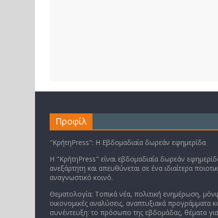
Προφίλ
"ΚρήτηPress": Η Εβδομαδιαία δωρεάν εφημερίδα
Η "ΚρήτηPress" είναι εβδομαδιαία δωρεάν εφημερίδα
ανεξάρτητη και απευθύνεται σε ένα ιδιαίτερα ποιοτι
αναγνωστικό κοινό.
Θεματολογία: Τοπικά νέα, πολιτική ενημέρωση, μόνι
οικονομικές αναλύσεις, αναπτυξιακά προγράμματα κα
συνέντευξη: το πρόσωπο της εβδομάδας, θέματα για