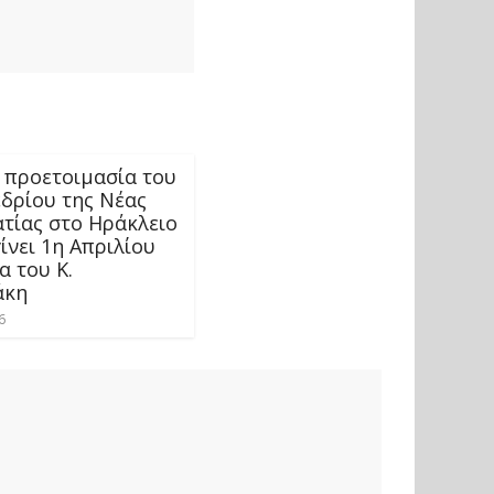
η προετοιμασία του
δρίου της Νέας
τίας στο Ηράκλειο
ίνει 1η Απριλίου
α του Κ.
άκη
6