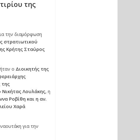
τιρίου της
ια την διαμόρφωση
ας στρατιωτικού
ης Κρήτης Σταύρος
ήταν ο
Διοικητής της
φερειάρχης
 της
» Νικήτας Λουλάκης
, η
να Ροβίθη και η αν.
λείου Χαρά
ναουτάκη για την