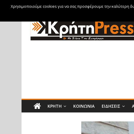
Χρησιμοποιούμε cookies για να σας προσφέρουμε την καλύτερη δυν
Πέμπτη, 6 Αυγούστου, 2026
ΚΡΉΤΗ
ΚΟΙΝΩΝΊΑ
ΕΙΔΉΣΕΙΣ