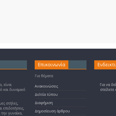
Επικοινωνία
Ενδεικτ
Για θέματα:
, είναι
Για να δε
Ανακοινώσεις
κό και δυναμικό
στείλετε
Δελτία τύπου
Διαφήμιση
μες στήλες,
ι επιδοτήσεις,
Δημοσίευση άρθρου
 την γυναίκα,