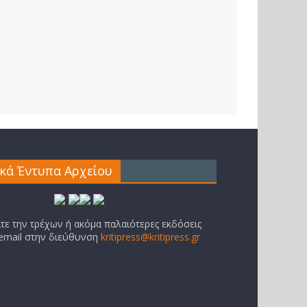
ικά Έντυπα Αρχείου
ίτε την τρέχων ή ακόμα παλαιότερες εκδόσεις
 email στην διεύθυνση
kritipress@kritipress.gr