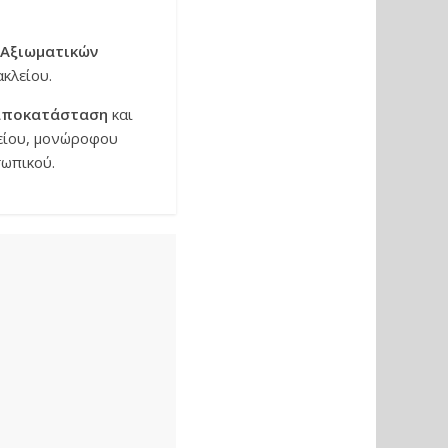
Αξιωματικών
κλείου.
αποκατάσταση
και
γείου, μονώροφου
σωπικού.