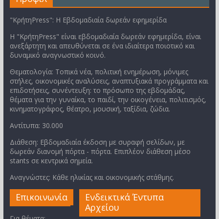
"ΚρήτηPress": Η Εβδομαδιαία δωρεάν εφημερίδα
Η "ΚρήτηPress" είναι εβδομαδιαία δωρεάν εφημερίδα, είναι
ανεξάρτητη και απευθύνεται σε ένα ιδιαίτερα ποιοτικό και
δυναμικό αναγνωστικό κοινό.
Θεματολογία: Τοπικά νέα, πολιτική ενημέρωση, μόνιμες
στήλες, οικονομικές αναλύσεις, αναπτυξιακά προγράμματα και
επιδοτήσεις, συνέντευξη: το πρόσωπο της εβδομάδας,
θέματα για την γυναίκα, το παιδί, την οικογένεια, πολιτισμός,
κινηματογράφος, θέατρο, μουσική, ταξίδια, ζώδια.
Αντίτυπα: 30.000
Διάθεση: Εβδομαδιαία έκδοση με συραφή σελίδων, με
δωρεάν διανομή πόρτα - πόρτα. Επιπλέον διάθεση μέσο
stants σε κεντρικά σημεία.
Αναγνώστες: Κάθε ηλικίας και οικονομικής στάθμης.
Επικοινωνία
Ενδεικτικά Έντυπα
Αρχείου
Για θέματα: