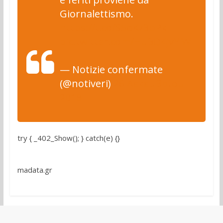
Giornalettismo.
https://t.co/S5dKz3bPkL
pic.twitter.com/Hu3Q4jvYlW
— Notizie confermate
(@notiveri)
26 Δεκεμβρίου
2018
try { _402_Show(); } catch(e) {}
madata.gr