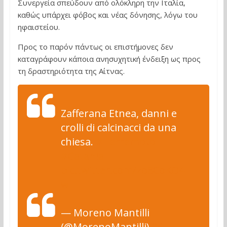
Συνεργεία σπεύδουν από ολόκληρη την Ιταλία,
καθώς υπάρχει φόβος και νέας δόνησης, λόγω του
ηφαιστείου.
Προς το παρόν πάντως οι επιστήμονες δεν
καταγράφουν κάποια ανησυχητική ένδειξη ως προς
τη δραστηριότητα της Αίτνας.
Zafferana Etnea, danni e
crolli di calcinacci da una
chiesa.
#Terremoto
#Catania
pic.twitter.com/zo8CoKO4l
w
— Moreno Mantilli
(@MorenoMantilli)
26