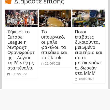
Διαβάστε επίσης
Σήκωσε το
Το
Ποιοι
Europa
υπουργικό,
επιβάτες
League η
οι μπλε
δικαιούνται
Άιντραχτ
φάκελοι, τα
μειωμένο
Φρανκφούρτ
στικάκια και
εισιτήριο και
ης – Λύγισε
το tik tok
ποιοι
τη Ρέιντζερς
μετακινούντ
29/06/2023
στα πέναλτι
αι δωρεάν
στα ΜΜΜ
19/05/2022
18/06/2025