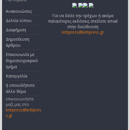
Ανακοινώσεις
Για να δείτε την τρέχων ή ακόμα
Δελτία τύπου
παλαιότερες εκδόσεις στείλετε email
στην διεύθυνση
Διαφήμιση
kritipress@kritipress.gr
Δημοσίευση
άρθρου
Επικοινωνία με
δημοσιογραφικό
τμήμα
Καταγγελία
ή οποιοδήποτε
άλλο θέμα
επικοινωνήστε
μαζί μας στο
kritipress@kritipres
s.gr