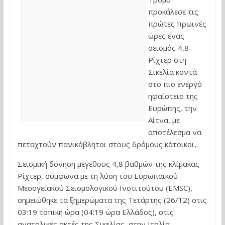
προκάλεσε τις
πρώτες πρωινές
ώρες ένας
σεισμός 4,8
Ρίχτερ στη
Σικελία κοντά
στο πιο ενεργό
ηφαίστειο της
Ευρώπης, την
Αίτνα, με
αποτέλεσμα να
πεταχτούν πανικόβλητοι στους δρόμους κάτοικοι,.
Σεισμική δόνηση μεγέθους 4,8 βαθμών της κλίμακας
Ρίχτερ, σύμφωνα με τη λύση του Ευρωπαϊκού –
Μεσογειακού Σεισμολογικού Ινστιτούτου (EMSC),
σημειώθηκε τα ξημερώματα της Τετάρτης (26/12) στις
03:19 τοπική ώρα (04:19 ώρα Ελλάδος), στις
ανατολικές ακτές της Σικελίας, στην Ιταλία,