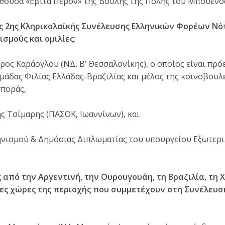
θουσα «Εβίτα Περόν» της Βουλής της Πόλης του Μπουένος 
ς 2ης Κληρικολαϊκής Συνέλευσης Ελληνικών Φορέων Νότ
σμούς και ομιλίες:
ος Καράογλου (ΝΔ, Β’ Θεσσαλονίκης), ο οποίος είναι πρό
άδας Φιλίας Ελλάδας-Βραζιλίας και μέλος της κοινοβουλ
σποράς,
ς Τσίμαρης (ΠΑΣΟΚ, Ιωαννίνων), και
ηνισμού & Δημόσιας Διπλωματίας του υπουργείου Εξωτερ
 από την Αργεντινή, την Ουρουγουάη, τη Βραζιλία, τη Χι
λες χώρες της περιοχής που συμμετέχουν στη Συνέλευ