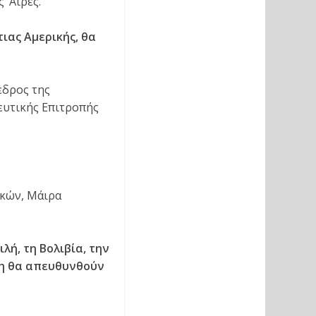
‘Αιρες.
ιας Αμερικής, θα
εδρος της
ευτικής Επιτροπής
ικών, Μάιρα
λή, τη Βολιβία, την
ση θα απευθυνθούν