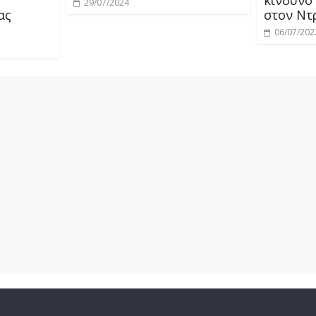
29/07/2024
ας
στον Ντ
06/07/202