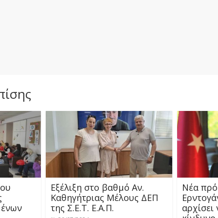
πίσης
του
Εξέλιξη στο βαθμό Αν.
Νέα πρό
ς
Καθηγήτριας Μέλους ΔΕΠ
Ερντογάν
μένων
της Σ.Ε.Τ. Ε.Α.Π.
αρχίσει 
κίνδυνο 