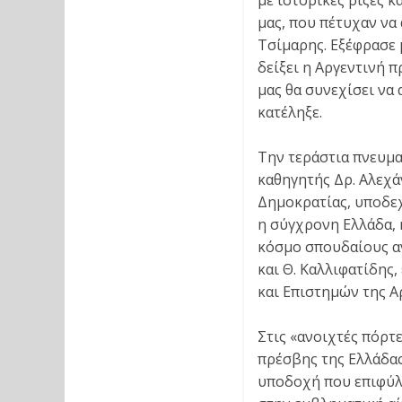
με ιστορικές ρίζες 
μας, που πέτυχαν να 
Τσίμαρης. Εξέφρασε 
δείξει η Αργεντινή π
μας θα συνεχίσει να 
κατέληξε.
Την τεράστια πνευμα
καθηγητής Δρ. Αλεχ
Δημοκρατίας, υποδεχ
η σύγχρονη Ελλάδα, 
κόσμο σπουδαίους α
και Θ. Καλλιφατίδης,
και Επιστημών της Α
Στις «ανοιχτές πόρτ
πρέσβης της Ελλάδας
υποδοχή που επιφύλ