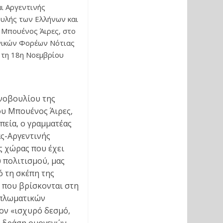
ι Αργεντινής
ουλής των Ελλήνων και
ο Μπουένος Άιρες, στο
ηνικών Φορέων Νότιας
ς τη 18η Νοεμβρίου
ινοβουλίου της
ου Μπουένος Άιρες,
εία, ο γραμματέας
ς-Αργεντινής
ς χώρας που έχει
υ πολιτισμού, μας
ό τη σκέπη της
 που βρίσκονται στη
ιπλωματικών
τον «ισχυρό δεσμό,