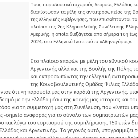
Τους παραδοσιακά ισχυρούς δεσμούς Ελλάδας κα
διαπίστωσαν τα μέλη της αντιπροσωπείας της Β
της ελληνικής κυβέρνησης, που επισκέπτονται τ
πλαίσιο της 2ης Κληρικολαϊκής Συνέλευσης Ελλ
Αμερικής, η οποία διεξάγεται από σήμερα 16η έω
2024, στο Ελληνικό Ινστιτούτο «Αθηναγόρας».
Στο πλαίσιο επαφών με μέλη του εθνικού κο
Αργεντινής αλλά και της Βουλής της Πόλης τ
και εκπροσωπώντας την ελληνική αντιπροσωπ
της Κοινοβουλευτικής Ομάδας Φιλίας Ελλάδα
νισε ότι «η παρουσία μας στην καρδιά της Αργεντινής, μια
δεσμό με την Ελλάδα μέσω της κοινής μας ιστορίας και το
τόσο για τη συμμετοχή μας στη Συνέλευση, που γίνεται υπ
ς -σημείο αναφοράς για το σύνολο των συμπατριωτών μας
όσο και λόγω του εορτασμού της συμπλήρωσης 150 ετών δ
Ελλάδας και Αργεντινής». Το γεγονός αυτό, υπογραμμίζει 