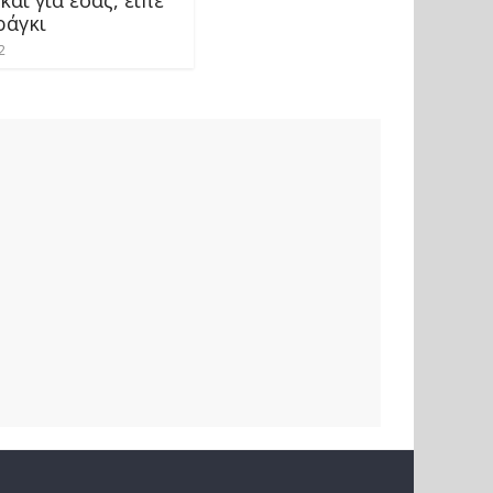
ράγκι
2