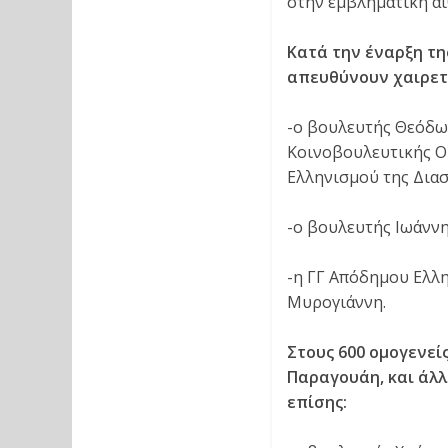
στην εμβληματική αί
Κατά την έναρξη τη
απευθύνουν χαιρετι
-ο βουλευτής Θεόδωρ
Κοινοβουλευτικής Ομ
Ελληνισμού της Δια
-ο βουλευτής Ιωάννη
-η ΓΓ Απόδημου Ελλ
Μυρογιάννη.
Στους 600 ομογενείς
Παραγουάη, και άλ
επίσης: