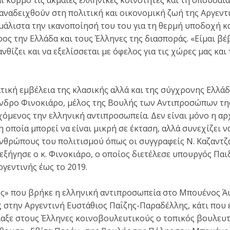
και κορμό τις ακμαίες ελληνικές κοινότητες και τη σπουδα
αναδειχθούν στη πολιτική και οικονομική ζωή της Αργεντι
μάλιστα την ικανοποίησή του του για τη θερμή υποδοχή κα
ρος την Ελλάδα και τους Έλληνες της διασποράς. «Είμαι βέ
ανθίζει και να εξελίσσεται με όφελος για τις χώρες μας και
τική εμβέλεια της κλασικής αλλά και της σύγχρονης Ελλάδ
άνδρο Φινοκιάρο, μέλος της Βουλής των Αντιπροσώπων τη
όμενος την ελληνική αντιπροσωπεία. Δεν είναι μόνο η αρχ
η οποία μπορεί να είναι μικρή σε έκταση, αλλά συνεχίζει 
νθρώπους του πολιτισμού όπως οι συγγραφείς Ν. Καζαντζ
 εξήγησε ο κ. Φινοκιάρο, ο οποίος διετέλεσε υπουργός Παι
ργεντινής έως το 2019.
ες» που βρήκε η ελληνική αντιπροσωπεία στο Μπουένος Ά
 στην Αργεντινή Ευστάθιος Παΐζης-Παραδέλλης, κάτι που
αξε στους Έλληνες κοινοβουλευτικούς ο τοπικός βουλευτ