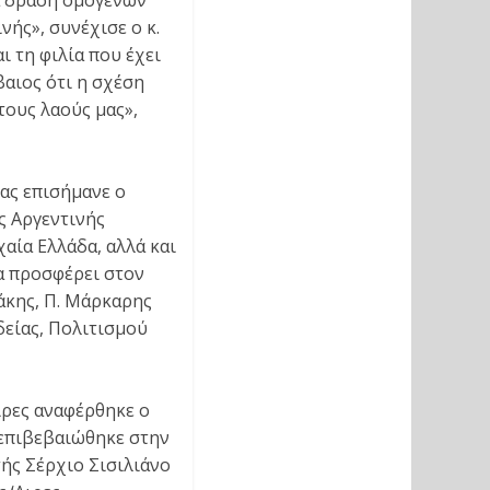
ία δράση ομογενών
νής», συνέχισε ο κ.
ι τη φιλία που έχει
βαιος ότι η σχέση
 τους λαούς μας»,
ας επισήμανε ο
ς Αργεντινής
αία Ελλάδα, αλλά και
να προσφέρει στον
άκης, Π. Μάρκαρης
δείας, Πολιτισμού
ιρες αναφέρθηκε ο
 επιβεβαιώθηκε στην
ής Σέρχιο Σισιλιάνο