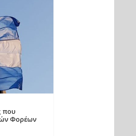
ς που
κών Φορέων