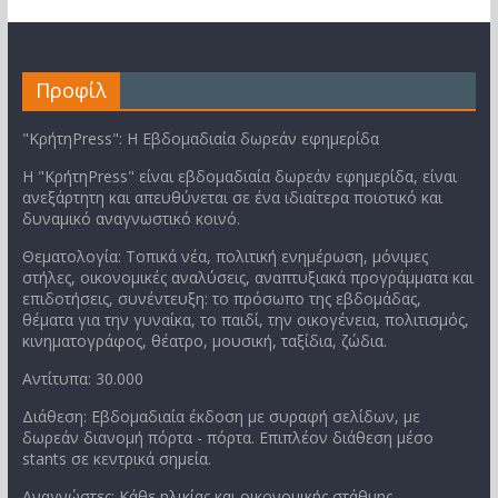
Προφίλ
"ΚρήτηPress": Η Εβδομαδιαία δωρεάν εφημερίδα
Η "ΚρήτηPress" είναι εβδομαδιαία δωρεάν εφημερίδα, είναι
ανεξάρτητη και απευθύνεται σε ένα ιδιαίτερα ποιοτικό και
δυναμικό αναγνωστικό κοινό.
Θεματολογία: Τοπικά νέα, πολιτική ενημέρωση, μόνιμες
στήλες, οικονομικές αναλύσεις, αναπτυξιακά προγράμματα και
επιδοτήσεις, συνέντευξη: το πρόσωπο της εβδομάδας,
θέματα για την γυναίκα, το παιδί, την οικογένεια, πολιτισμός,
κινηματογράφος, θέατρο, μουσική, ταξίδια, ζώδια.
Αντίτυπα: 30.000
Διάθεση: Εβδομαδιαία έκδοση με συραφή σελίδων, με
δωρεάν διανομή πόρτα - πόρτα. Επιπλέον διάθεση μέσο
stants σε κεντρικά σημεία.
Αναγνώστες: Κάθε ηλικίας και οικονομικής στάθμης.