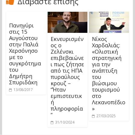
Διαβάστε επίσης
Πανηγύρι
στις 15
Αυγούστου
Εκνευρισμέν
Νίκος
στην Παλιά
ος ο
Χαρδαλιάς:
Χερσόνησο
Ζελένσκι
«Ολιστική
με το
επιβεβαιώνε
στρατηγική
συγκρότημα
ι πως ζήτησε
για την
του
από τις ΗΠΑ
ανάπτυξη
Δημήτρη
πυραύλους
του
Σπυριδάκη
κρουζ –
βιώσιμου
“Ήταν
τουρισμού
13/08/2017
εμπιστευτικ
στο
ή
Λεκανοπέδιο
πληροφορία
»
”
27/03/2025
31/10/2024