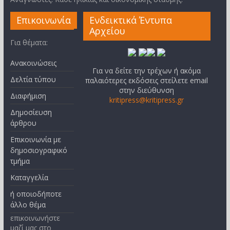
Επικοινωνία
Ενδεικτικά Έντυπα
Αρχείου
Για θέματα:
Ανακοινώσεις
Για να δείτε την τρέχων ή ακόμα
Δελτία τύπου
παλαιότερες εκδόσεις στείλετε email
στην διεύθυνση
Διαφήμιση
kritipress@kritipress.gr
Δημοσίευση
άρθρου
Επικοινωνία με
δημοσιογραφικό
τμήμα
Καταγγελία
ή οποιοδήποτε
άλλο θέμα
επικοινωνήστε
μαζί μας στο