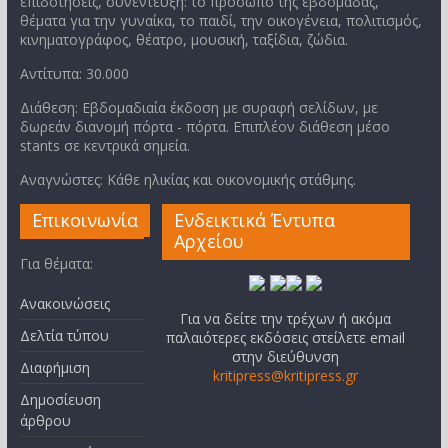
επιδοτήσεις, συνέντευξη: το πρόσωπο της εβδομάδας,
θέματα για την γυναίκα, το παιδί, την οικογένεια, πολιτισμός,
κινηματογράφος, θέατρο, μουσική, ταξίδια, ζώδια.
Αντίτυπα: 30.000
Διάθεση: Εβδομαδιαία έκδοση με συραφή σελίδων, με
δωρεάν διανομή πόρτα - πόρτα. Επιπλέον διάθεση μέσο
stants σε κεντρικά σημεία.
Αναγνώστες: Κάθε ηλικίας και οικονομικής στάθμης.
Επικοινωνία
Ενδεικτικά Έντυπα
Αρχείου
Για θέματα:
Ανακοινώσεις
Για να δείτε την τρέχων ή ακόμα
Δελτία τύπου
παλαιότερες εκδόσεις στείλετε email
στην διεύθυνση
Διαφήμιση
kritipress@kritipress.gr
Δημοσίευση
άρθρου