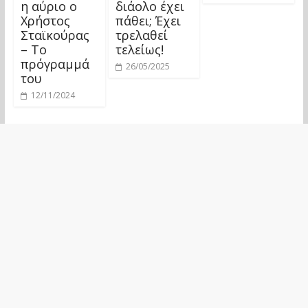
η αύριο ο
διάολο έχει
Χρήστος
πάθει; Έχει
Σταϊκούρας
τρελαθεί
– Το
τελείως!
πρόγραμμά
26/05/2025
του
12/11/2024