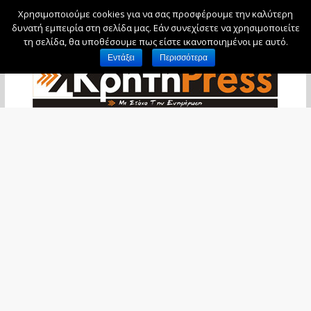
Χρησιμοποιούμε cookies για να σας προσφέρουμε την καλύτερη
Πέμπτη, 6 Αυγούστου, 2026
δυνατή εμπειρία στη σελίδα μας. Εάν συνεχίσετε να χρησιμοποιείτε
τη σελίδα, θα υποθέσουμε πως είστε ικανοποιημένοι με αυτό.
Εντάξει
Περισσότερα