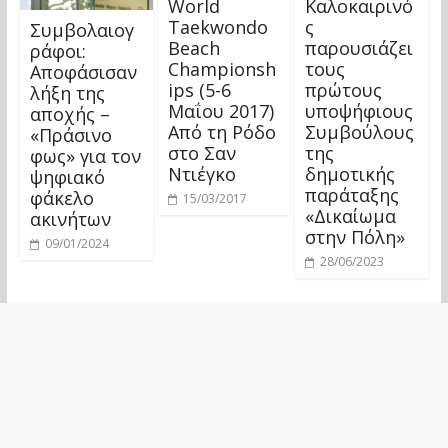
World
Καλοκαιρινό
Taekwondo
ς
Συμβολαιογ
Beach
παρουσιάζει
ράφοι:
Championsh
τους
Αποφάσισαν
ips (5-6
πρώτους
λήξη της
Μαΐου 2017)
υποψήφιους
αποχής –
Από τη Ρόδο
Συμβούλους
«Πράσινο
στο Σαν
της
φως» για τον
Ντιέγκο
δημοτικής
ψηφιακό
παράταξης
φάκελο
15/03/2017
«Δικαίωμα
ακινήτων
στην Πόλη»
09/01/2024
28/06/2023