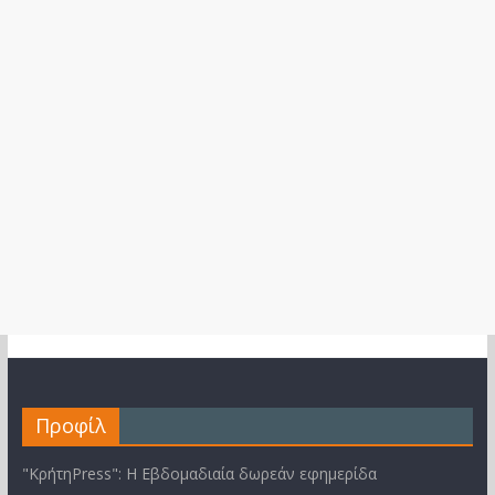
Προφίλ
"ΚρήτηPress": Η Εβδομαδιαία δωρεάν εφημερίδα