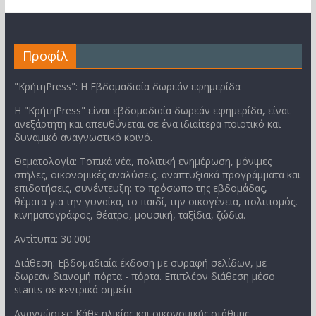
Προφίλ
"ΚρήτηPress": Η Εβδομαδιαία δωρεάν εφημερίδα
Η "ΚρήτηPress" είναι εβδομαδιαία δωρεάν εφημερίδα, είναι
ανεξάρτητη και απευθύνεται σε ένα ιδιαίτερα ποιοτικό και
δυναμικό αναγνωστικό κοινό.
Θεματολογία: Τοπικά νέα, πολιτική ενημέρωση, μόνιμες
στήλες, οικονομικές αναλύσεις, αναπτυξιακά προγράμματα και
επιδοτήσεις, συνέντευξη: το πρόσωπο της εβδομάδας,
θέματα για την γυναίκα, το παιδί, την οικογένεια, πολιτισμός,
κινηματογράφος, θέατρο, μουσική, ταξίδια, ζώδια.
Αντίτυπα: 30.000
Διάθεση: Εβδομαδιαία έκδοση με συραφή σελίδων, με
δωρεάν διανομή πόρτα - πόρτα. Επιπλέον διάθεση μέσο
stants σε κεντρικά σημεία.
Αναγνώστες: Κάθε ηλικίας και οικονομικής στάθμης.