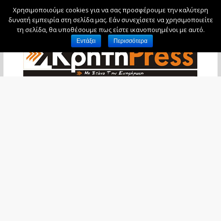
Χρησιμοποιούμε cookies για να σας προσφέρουμε την καλύτερη
Πέμπτη, 6 Αυγούστου, 2026
δυνατή εμπειρία στη σελίδα μας. Εάν συνεχίσετε να χρησιμοποιείτε
τη σελίδα, θα υποθέσουμε πως είστε ικανοποιημένοι με αυτό.
Εντάξει
Περισσότερα