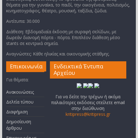
θέματα για την γυναίκα, το παιδί, την οικογένεια, πολιτισμός,
κινηματογράφος, θέατρο, μουσική, ταξίδια, ζώδια.
Αντίτυπα: 30.000
Διάθεση: Εβδομαδιαία έκδοση με συραφή σελίδων, με
δωρεάν διανομή πόρτα - πόρτα. Επιπλέον διάθεση μέσο
stants σε κεντρικά σημεία.
Αναγνώστες: Κάθε ηλικίας και οικονομικής στάθμης.
Επικοινωνία
Ενδεικτικά Έντυπα
Αρχείου
Για θέματα:
Ανακοινώσεις
Για να δείτε την τρέχων ή ακόμα
Δελτία τύπου
παλαιότερες εκδόσεις στείλετε email
στην διεύθυνση
Διαφήμιση
kritipress@kritipress.gr
Δημοσίευση
άρθρου
Επικοινωνία με