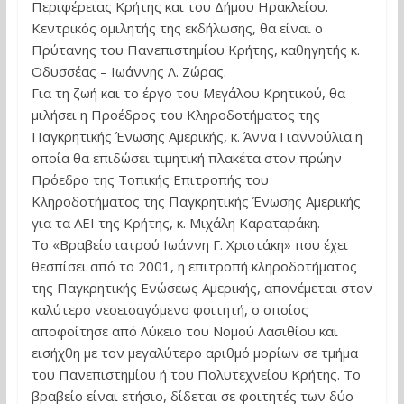
Περιφέρειας Κρήτης και του Δήμου Ηρακλείου.
Κεντρικός ομιλητής της εκδήλωσης, θα είναι ο
Πρύτανης του Πανεπιστημίου Κρήτης, καθηγητής κ.
Οδυσσέας – Ιωάννης Λ. Ζώρας.
Για τη ζωή και το έργο του Μεγάλου Κρητικού, θα
μιλήσει η Προέδρος του Κληροδοτήματος της
Παγκρητικής Ένωσης Αμερικής, κ. Άννα Γιαννούλια η
οποία θα επιδώσει τιμητική πλακέτα στον πρώην
Πρόεδρο της Τοπικής Επιτροπής του
Κληροδοτήματος της Παγκρητικής Ένωσης Αμερικής
για τα ΑΕΙ της Κρήτης, κ. Μιχάλη Καραταράκη.
Το «Βραβείο ιατρού Ιωάννη Γ. Χριστάκη» που έχει
θεσπίσει από το 2001, η επιτροπή κληροδοτήματος
της Παγκρητικής Ενώσεως Αμερικής, απονέμεται στον
καλύτερο νεοεισαγόμενο φοιτητή, ο οποίος
αποφοίτησε από Λύκειο του Νομού Λασιθίου και
εισήχθη με τον μεγαλύτερο αριθμό μορίων σε τμήμα
του Πανεπιστημίου ή του Πολυτεχνείου Κρήτης. Το
βραβείο είναι ετήσιο, δίδεται σε φοιτητές των δύο