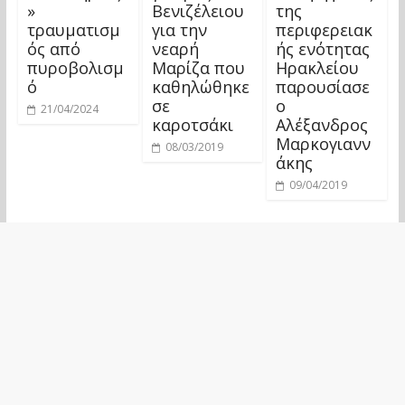
»
Βενιζέλειου
της
τραυματισμ
για την
περιφερειακ
ός από
νεαρή
ής ενότητας
πυροβολισμ
Μαρίζα που
Ηρακλείου
ό
καθηλώθηκε
παρουσίασε
σε
ο
21/04/2024
καροτσάκι
Αλέξανδρος
Μαρκογιανν
08/03/2019
άκης
09/04/2019