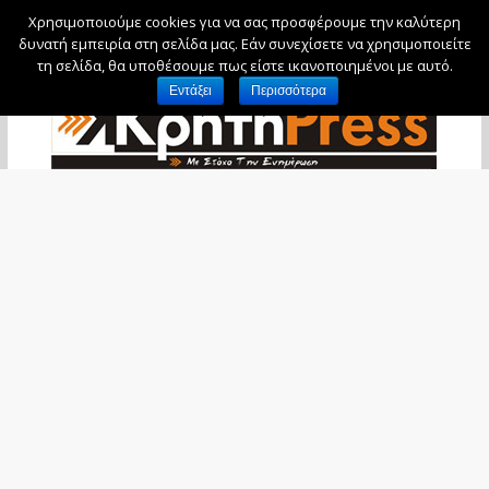
Χρησιμοποιούμε cookies για να σας προσφέρουμε την καλύτερη
Πέμπτη, 6 Αυγούστου, 2026
δυνατή εμπειρία στη σελίδα μας. Εάν συνεχίσετε να χρησιμοποιείτε
τη σελίδα, θα υποθέσουμε πως είστε ικανοποιημένοι με αυτό.
Εντάξει
Περισσότερα