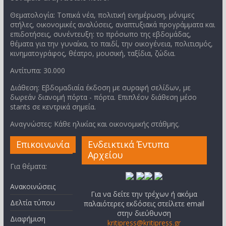
Θεματολογία: Τοπικά νέα, πολιτική ενημέρωση, μόνιμες
στήλες, οικονομικές αναλύσεις, αναπτυξιακά προγράμματα και
επιδοτήσεις, συνέντευξη: το πρόσωπο της εβδομάδας,
θέματα για την γυναίκα, το παιδί, την οικογένεια, πολιτισμός,
κινηματογράφος, θέατρο, μουσική, ταξίδια, ζώδια.
Αντίτυπα: 30.000
Διάθεση: Εβδομαδιαία έκδοση με συραφή σελίδων, με
δωρεάν διανομή πόρτα - πόρτα. Επιπλέον διάθεση μέσο
stants σε κεντρικά σημεία.
Αναγνώστες: Κάθε ηλικίας και οικονομικής στάθμης.
Επικοινωνία
Ενδεικτικά Έντυπα
Αρχείου
Για θέματα:
Ανακοινώσεις
Για να δείτε την τρέχων ή ακόμα
Δελτία τύπου
παλαιότερες εκδόσεις στείλετε email
στην διεύθυνση
Διαφήμιση
kritipress@kritipress.gr