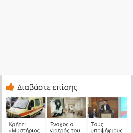
Διαβάστε επίσης
Κρήτη:
Ένοχος ο
Τους
«Μυστήριος
γιατρός του
υποψήφιους