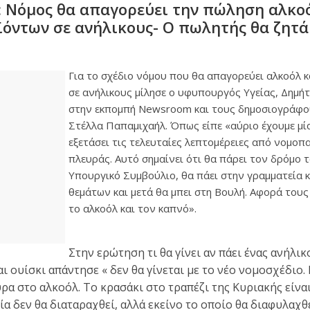
 Νόμος θα απαγορεύει την πώληση αλκο
όντων σε ανήλικους- Ο πωλητής θα ζητά
Για το σχέδιο νόμου που θα απαγορεύει αλκοόλ κ
σε ανήλικους μίλησε ο υφυπουργός Υγείας, Δημή
στην εκπομπή Newsroom και τους δημοσιογράφου
Στέλλα Παπαμιχαήλ. Όπως είπε «αύριο έχουμε μί
εξετάσει τις τελευταίες λεπτομέρειες από νομοπ
πλευράς. Αυτό σημαίνει ότι θα πάρει τον δρόμο τ
Υπουργικό Συμβούλιο, θα πάει στην γραμματεία 
θεμάτων και μετά θα μπει στη Βουλή. Αφορά τους
το αλκοόλ και τον καπνό».
Στην ερώτηση τι θα γίνει αν πάει ένας ανήλικ
ι ουίσκι απάντησε « δεν θα γίνεται με το νέο νομοσχέδιο. 
ρα στο αλκοόλ. Το κρασάκι στο τραπέζι της Κυριακής είναι
α δεν θα διαταραχθεί, αλλά εκείνο το οποίο θα διαφυλαχθ