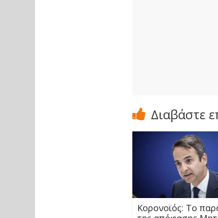
Διαβάστε ε
Κορονοϊός: Το παρ
της απόφασης Μητ