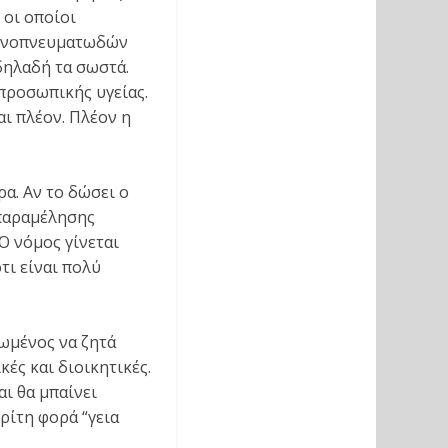
 οι οποίοι
οινοπνευματωδών
 δηλαδή τα σωστά.
προσωπικής υγείας.
αι πλέον. Πλέον η
ρα. Αν το δώσει ο
 παραμέλησης
Ο νόμος γίνεται
τι είναι πολύ
εωμένος να ζητά
κές και διοικητικές.
ι θα μπαίνει
ρίτη φορά “γεια