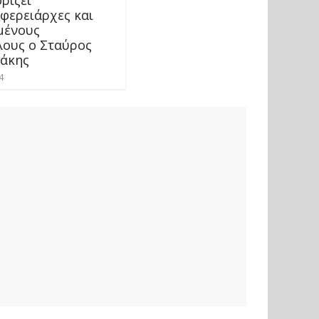
ιφερειάρχες και
μένους
ους ο Σταύρος
άκης
4