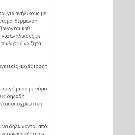
αι για ανήλικους με
νισμα, θέρμανση,
βάνονται καθ’
 για ανηλίκους με
υ πωλητού να ζητά
εγκτικές αρχές (αρχή
 αμιγή μπαρ με νόμο
σεις δηλαδή
ώνεται υποχρεωτική
ει να δηλώνονται από
ς διοργανωτές στην