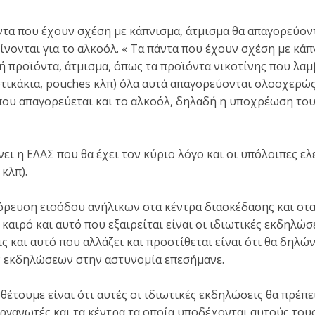
άντα που έχουν σχέση με κάπνισμα, άτμισμα θα απαγορεύοντ
ίνονται για το αλκοόλ. « Τα πάντα που έχουν σχέση με κάπ
 προϊόντα, άτμισμα, όπως τα προϊόντα νικοτίνης που λαμ
τικάκια, pouches κλπ) όλα αυτά απαγορεύονται ολοσχερώς
 που απαγορεύεται και το αλκοόλ, δηλαδή η υποχρέωση το
ει η ΕΛΑΣ που θα έχει τον κύριο λόγο και οι υπόλοιπες ελ
 κλπ).
όρευση εισόδου ανήλικων στα κέντρα διασκέδασης και στα
καιρό και αυτό που εξαιρείται είναι οι ιδιωτικές εκδηλώ
ς και αυτό που αλλάζει και προστίθεται είναι ότι θα δηλ
ν εκδηλώσεων στην αστυνομία επεσήμανε.
θέτουμε είναι ότι αυτές οι ιδιωτικές εκδηλώσεις θα πρέπ
οργανωτές και τα κέντρα τα οποία υποδέχονται αυτούς του