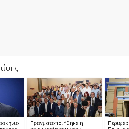
πίσης
ασκήνιο
Πραγματοποιήθηκε η
Περιφέρ
σοτάκη
ορκωμοσία του νέου
Ποιους ο