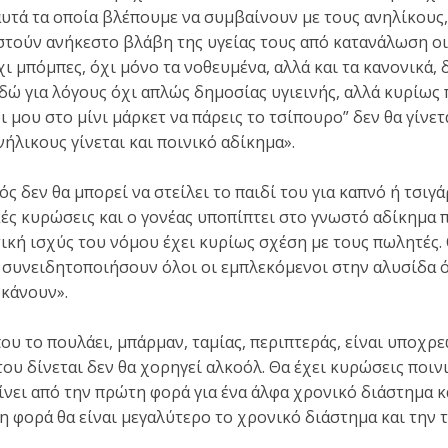
υτά τα οποία βλέπουμε να συμβαίνουν με τους ανηλίκους,
στούν ανήκεστο βλάβη της υγείας τους από κατανάλωση 
ι μπόμπες, όχι μόνο τα νοθευμένα, αλλά και τα κανονικά,
δώ για λόγους όχι απλώς δημοσίας υγιεινής, αλλά κυρίως 
ι μου στο μίνι μάρκετ να πάρεις το τσίπουρο” δεν θα γίνετ
ήλικους γίνεται και ποινικό αδίκημα».
ς δεν θα μπορεί να στείλει το παιδί του για καπνό ή τσιγά
ικές κυρώσεις και ο γονέας υποπίπτει στο γνωστό αδίκημα
ική ισχύς του νόμου έχει κυρίως σχέση με τους πωλητές. 
 συνειδητοποιήσουν όλοι οι εμπλεκόμενοι στην αλυσίδα ό
 κάνουν».
που το πουλάει, μπάρμαν, ταμίας, περιπτεράς, είναι υποχρ
του δίνεται δεν θα χορηγεί αλκοόλ. Θα έχει κυρώσεις ποινι
ίνει από την πρώτη φορά για ένα άλφα χρονικό διάστημα κα
η φορά θα είναι μεγαλύτερο το χρονικό διάστημα και την τ