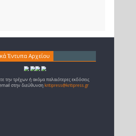
ικά Έντυπα Αρχείου
ίτε την τρέχων ή ακόμα παλαιότερες εκδόσεις
 email στην διεύθυνση
kritipress@kritipress.gr