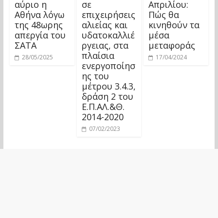
αύριο η
σε
Απριλίου:
Αθήνα λόγω
επιχειρήσεις
Πώς θα
της 48ωρης
αλιείας και
κινηθούν τα
απεργία του
υδατοκαλλιέ
μέσα
ΣΑΤΑ
ργειας, στα
μεταφοράς
πλαίσια
28/05/2025
17/04/2024
ενεργοποίησ
ης του
μέτρου 3.4.3,
δράση 2 του
Ε.Π.ΑΛ.&Θ.
2014-2020
07/02/2023