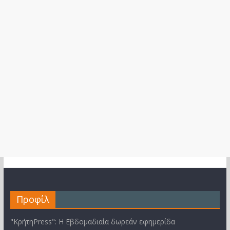
Προφίλ
"ΚρήτηPress": Η Εβδομαδιαία δωρεάν εφημερίδα