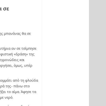
α σε
ης μπανάνας θα σε
τήρια αν σε τσίμπησε
υφιστική «δράση» της
εγμονώδεις και
υργήσει, όμως, υπέρ
 κομμάτι από τη φλούδα
υρά της- πάνω στο
ξει το αίμα. Άφησε τα
με νερό.