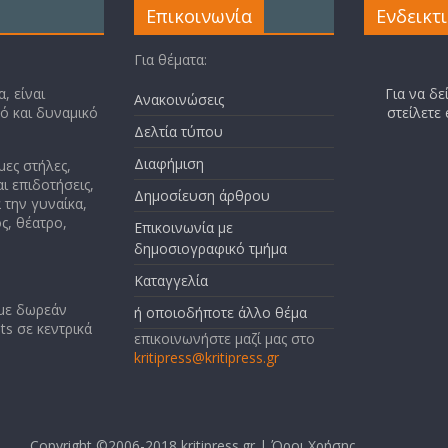
Επικοινωνία
Ενδεικτ
Για θέματα:
, είναι
Για να δε
Ανακοινώσεις
κό και δυναμικό
στείλετε
Δελτία τύπου
Διαφήμιση
μες στήλες,
ι επιδοτήσεις,
Δημοσίευση άρθρου
 την γυναίκα,
ς, θέατρο,
Επικοινωνία με
δημοσιογραφικό τμήμα
Καταγγελία
 με δωρεάν
ή οποιοδήποτε άλλο θέμα
ts σε κεντρικά
επικοινωνήστε μαζί μας στο
kritipress@kritipress.gr
Copyright ©2006-2018 kritipress.gr |
Όροι Χρήσης