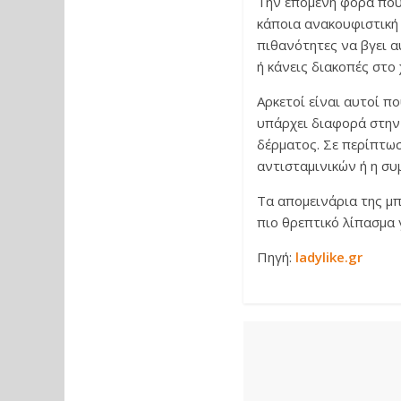
Την επόμενη φορά που 
κάποια ανακουφιστική κ
πιθανότητες να βγει αυ
ή κάνεις διακοπές στο 
Αρκετοί είναι αυτοί π
υπάρχει διαφορά στην 
δέρματος. Σε περίπτωσ
αντισταμινικών ή η συ
Τα απομεινάρια της μ
πιο θρεπτικό λίπασμα 
Πηγή:
ladylike.gr