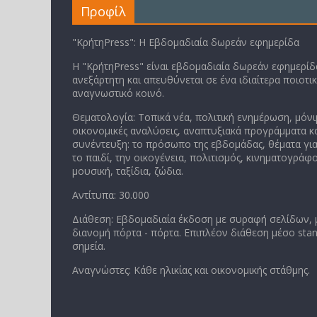
Προφίλ
"ΚρήτηPress": Η Εβδομαδιαία δωρεάν εφημερίδα
Η "ΚρήτηPress" είναι εβδομαδιαία δωρεάν εφημερίδα
ανεξάρτητη και απευθύνεται σε ένα ιδιαίτερα ποιοτι
αναγνωστικό κοινό.
Θεματολογία: Τοπικά νέα, πολιτική ενημέρωση, μόνι
οικονομικές αναλύσεις, αναπτυξιακά προγράμματα κα
συνέντευξη: το πρόσωπο της εβδομάδας, θέματα για
το παιδί, την οικογένεια, πολιτισμός, κινηματογράφο
μουσική, ταξίδια, ζώδια.
Αντίτυπα: 30.000
Διάθεση: Εβδομαδιαία έκδοση με συραφή σελίδων,
διανομή πόρτα - πόρτα. Επιπλέον διάθεση μέσο stan
σημεία.
Αναγνώστες: Κάθε ηλικίας και οικονομικής στάθμης.