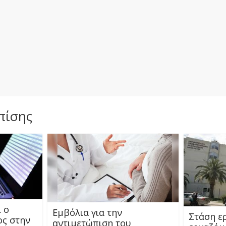
πίσης
 ο
Εμβόλια για την
Στάση ερ
ος στην
αντιμετώπιση του