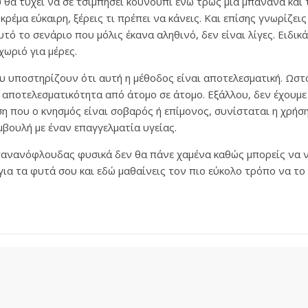
θα τύχει να σε τσιμπήσει κουνούπι ενώ τρως μια μπανάνα και 
ρέμα εύκαιρη, ξέρεις τι πρέπει να κάνεις. Και επίσης γνωρίζεις
τό το σενάριο που μόλις έκανα αληθινό, δεν είναι λίγες. Ειδικά
χωριό για μέρες.
ου υποστηρίζουν ότι αυτή η μέθοδος είναι αποτελεσματική. Ωστ
αποτελεσματικότητα από άτομο σε άτομο. Εξάλλου, δεν έχουμε 
η που ο κνησμός είναι σοβαρός ή επίμονος, συνίσταται η χρήση
μβουλή με έναν επαγγελματία υγείας.
πανανόφλουδας φυσικά δεν θα πάνε χαμένα καθώς μπορείς να 
για τα φυτά σου και εδώ μαθαίνεις τον πιο εύκολο τρόπο να το 