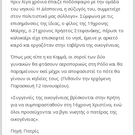
πριν λίγα χρόνια έπαιζε ποδόσφαιρο με την ομάδα
του νησιού. Η Δέσποινα, η σύζυγός του, συμμετείχε
στον πολιτιστικό μας σύλλογο». Σύμφωνα με τις
επισημάνσεις της ίδιας, ο φίλος της 19χρονης
Μαίρης, ο 21χρονος Χρήστος Στεφανάκης, πέρυσι το
καλοκαίρι είχε επισκεφτεί το νησί, έμεινε γι αρκετό
καιρό και εργαζόταν στην ταβέρνα της οικογένειας.
Όπως μας είπε η κα Καμμά, οι σοροί των δύο
γυναικών θα φτάσουν αεροπορικώς στη Ρόδο και θα
παραμείνουν εκεί μέχρι να αποφασιστεί το πότε θα
γίνουν οι κηδείες τους. (Πιθανόν την ερχόμενη
Παρασκευή 12 Ιανουαρίου).
«Συγγενείς της οικογένειας βρίσκονται στην Κρήτη
για να συμπαρασταθούν στη 16χρονη Χριστίνα, ενώ
όλοι προσεύχονται να βγει νικητής ο πατέρας της
οικογένειας».
Πηγή: Πατρίς