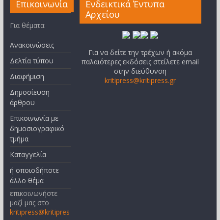
Επικοινωνία
Ενδεικτικά Έντυπα
Αρχείου
Για θέματα:
Ανακοινώσεις
Για να δείτε την τρέχων ή ακόμα
Δελτία τύπου
παλαιότερες εκδόσεις στείλετε email
στην διεύθυνση
Διαφήμιση
kritipress@kritipress.gr
Δημοσίευση
άρθρου
Επικοινωνία με
δημοσιογραφικό
τμήμα
Καταγγελία
ή οποιοδήποτε
άλλο θέμα
επικοινωνήστε
μαζί μας στο
kritipress@kritipres