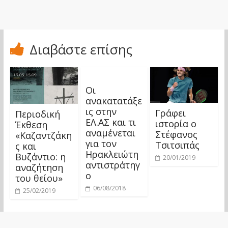
Διαβάστε επίσης
Οι
ανακατατάξε
ις στην
Γράφει
Περιοδική
ΕΛ.ΑΣ και τι
ιστορία ο
Έκθεση
αναμένεται
Στέφανος
«Καζαντζάκη
για τον
Τσιτσιπάς
ς και
Ηρακλειώτη
Βυζάντιο: η
20/01/2019
αντιστράτηγ
αναζήτηση
ο
του θείου»
06/08/2018
25/02/2019