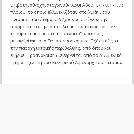
επιβατηγού-οχηματαγωγού-ταχυπλόου (Ε/Γ-Ο/Γ-Τ/Χ)
πλοίου, το οποίο ελλιμενιζόταν στο λιμάνι του
Πειραιά. Ειδικότερα, ο 52χρονος απώλεσε την
ισορροπία του, με αποτέλεσμα την πτώση και τον
τραυματισμό του στο πρόσωπο. Ο ναυτικός
μεταφέρθηκε στο Γενικό Νοσοκομείο ¨Τζάνειο¨ για
την παροχή ιατρικής περίθαλψης, από όπου και
εξήλθε. Προανάκριση διενεργείται από το Α’ Λιμενικό
Τμήμα Τζελέπη του Κεντρικού Λιμεναρχείου Πειραιά.