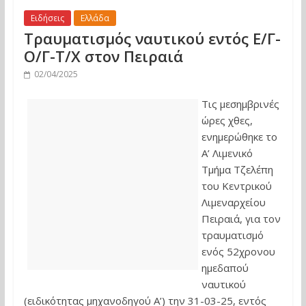
Ειδήσεις
Ελλάδα
Τραυματισμός ναυτικού εντός Ε/Γ-
Ο/Γ-Τ/Χ στον Πειραιά
02/04/2025
Τις μεσημβρινές
ώρες χθες,
ενημερώθηκε το
Α’ Λιμενικό
Τμήμα Τζελέπη
του Κεντρικού
Λιμεναρχείου
Πειραιά, για τον
τραυματισμό
ενός 52χρονου
ημεδαπού
ναυτικού
(ειδικότητας μηχανοδηγού Α’) την 31-03-25, εντός