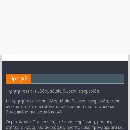
Προφίλ
"ΚρήτηPress": Η Εβδομαδιαία δωρεάν εφημερίδα
Η "ΚρήτηPress" είναι εβδομαδιαία δωρεάν εφημερίδα, είναι
ανεξάρτητη και απευθύνεται σε ένα ιδιαίτερα ποιοτικό και
δυναμικό αναγνωστικό κοινό.
Θεματολογία: Τοπικά νέα, πολιτική ενημέρωση, μόνιμες
στήλες, οικονομικές αναλύσεις, αναπτυξιακά προγράμματα και