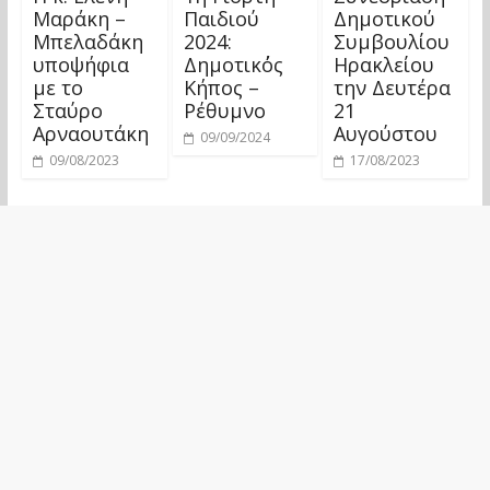
Μαράκη –
Παιδιού
Δημοτικού
Μπελαδάκη
2024:
Συμβουλίου
υποψήφια
Δημοτικ΄ός
Ηρακλείου
με το
Κήπος –
την Δευτέρα
Σταύρο
Ρέθυμνο
21
Αρναουτάκη
Αυγούστου
09/09/2024
09/08/2023
17/08/2023