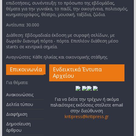
επιδοτήσεις, συνέντευξη: το πρόσωπο της εβδομάδας,
θέματα για την γυναίκα, το παιδί, την οικογένεια, πολιτισμός,
κινηματογράφος, θέατρο, μουσική, ταξίδια, ζώδια.
Αντίτυπα: 30.000
Διάθεση: Εβδομαδιαία έκδοση με συραφή σελίδων, με
δωρεάν διανομή πόρτα - πόρτα. Επιπλέον διάθεση μέσο
stants σε κεντρικά σημεία.
Αναγνώστες: Κάθε ηλικίας και οικονομικής στάθμης.
Επικοινωνία
Ενδεικτικά Έντυπα
Αρχείου
Για θέματα:
Ανακοινώσεις
Για να δείτε την τρέχων ή ακόμα
Δελτία τύπου
παλαιότερες εκδόσεις στείλετε email
στην διεύθυνση
Διαφήμιση
kritipress@kritipress.gr
Δημοσίευση
άρθρου