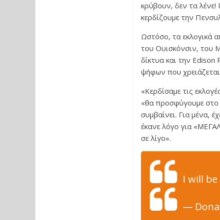
κρύβουν, δεν τα λένε!
κερδίζουμε την Πενσυλ
Ωστόσο, τα εκλογικά 
του Ουισκόνσιν, του Μ
δίκτυα και την Edison
ψήφων που χρειάζεται 
«Κερδίσαμε τις εκλογέ
«θα προσφύγουμε στο 
συμβαίνει. Για μένα, έ
έκανε λόγο για «ΜΕΓΑΛ
σε λίγο».
I will b
— Donal