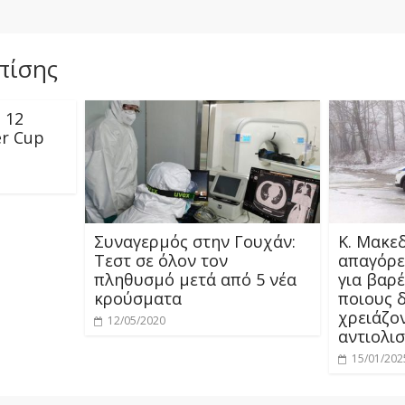
πίσης
 12
er Cup
Συναγερμός στην Γουχάν:
Κ. Μακεδ
Τεστ σε όλον τον
απαγόρε
πληθυσμό μετά από 5 νέα
για βαρ
κρούσματα
ποιους 
χρειάζο
12/05/2020
αντιολισ
15/01/202