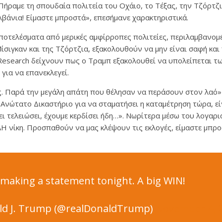
 Πήραμε τη σπουδαία πολιτεία του Οχάιο, το Τέξας, την Τζόρτζι
βάνια! Είμαστε μπροστά», επεσήμανε χαρακτηριστικά.
αποτελέσματα από μερικές αμφίρροπες πολιτείες, περιλαμβανομ
ίσιγκαν και της Τζόρτζια, εξακολουθούν να μην είναι σαφή κα
 Research δείχνουν πως ο Τραμπ εξακολουθεί να υπολείπεται τ
για να επανεκλεγεί.
ς. Παρά την μεγάλη απάτη που θέλησαν να περάσουν στον λαό» τ
Ανώτατο Δικαστήριο για να σταματήσει η καταμέτρηση τώρα, ε
χει τελειώσει, έχουμε κερδίσει ήδη…». Νωρίτερα μέσω του λογαρ
Η νίκη. Προσπαθούν να μας κλέψουν τις εκλογές, είμαστε μπρ
e making a statement tonight. A big WIN!
d J. Trump (@realDonaldTrump)
November 4, 