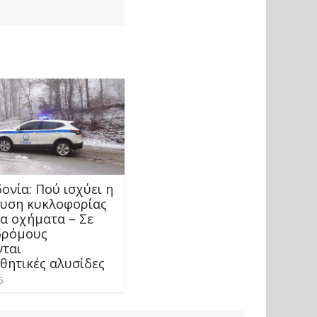
ονία: Πού ισχύει η
υση κυκλοφορίας
έα οχήματα – Σε
δρόμους
νται
θητικές αλυσίδες
5