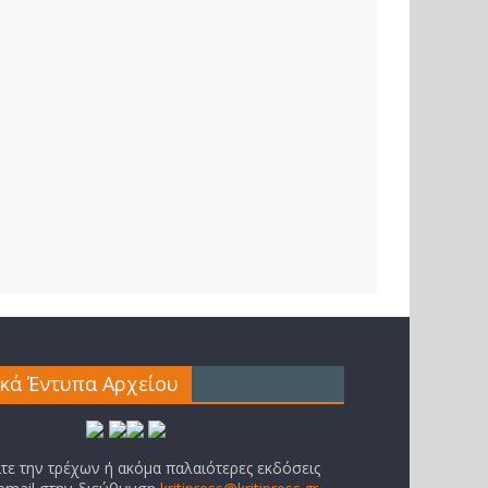
ικά Έντυπα Αρχείου
ίτε την τρέχων ή ακόμα παλαιότερες εκδόσεις