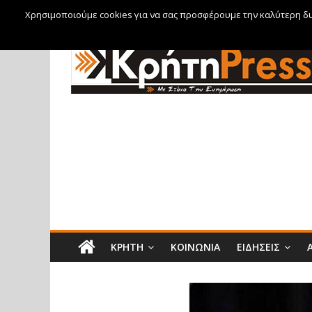
Χρησιμοποιούμε cookies για να σας προσφέρουμε την καλύτερη δυν
Παρασκευή, 7 Αυγούστου, 2026
ΚΡΉΤΗ
ΚΟΙΝΩΝΊΑ
ΕΙΔΉΣΕΙΣ