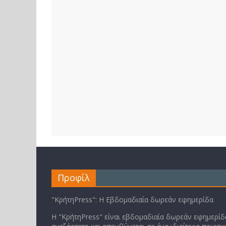
Προφίλ
"ΚρήτηPress": Η Εβδομαδιαία δωρεάν εφημερίδα
Η "ΚρήτηPress" είναι εβδομαδιαία δωρεάν εφημερίδα