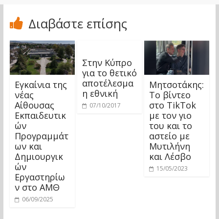
Διαβάστε επίσης
Στην Κύπρο
για το θετικό
αποτέλεσμα
Εγκαίνια της
Μητσοτάκης:
η εθνική
νέας
Το βίντεο
Αίθουσας
στο TikTok
07/10/2017
Εκπαιδευτικ
με τον γιο
ών
του και το
Προγραμμάτ
αστείο με
ων και
Μυτιλήνη
Δημιουργικ
και Λέσβο
ών
15/05/2023
Εργαστηρίω
ν στο ΑΜΘ
06/09/2025