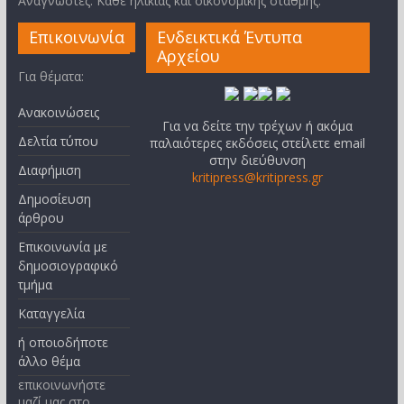
Αναγνώστες: Κάθε ηλικίας και οικονομικής στάθμης.
Επικοινωνία
Ενδεικτικά Έντυπα
Αρχείου
Για θέματα:
Ανακοινώσεις
Για να δείτε την τρέχων ή ακόμα
Δελτία τύπου
παλαιότερες εκδόσεις στείλετε email
στην διεύθυνση
Διαφήμιση
kritipress@kritipress.gr
Δημοσίευση
άρθρου
Επικοινωνία με
δημοσιογραφικό
τμήμα
Καταγγελία
ή οποιοδήποτε
άλλο θέμα
επικοινωνήστε
μαζί μας στο