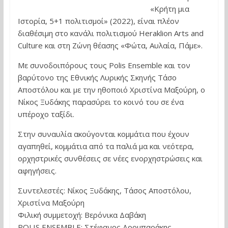
«Κρήτη μια
Ιστορία, 5+1 πολιτισμοί» (2022), είναι πλέον
διαθέσιμη στο κανάλι πολιτισμού Heraklion Arts and
Culture και στη Ζώνη θέασης «Φώτα, Αυλαία, Πάμε».
Με συνοδοιπόρους τους Polis Ensemble και τον
βαρύτονο της Εθνικής Λυρικής Σκηνής Τάσο
Αποστόλου και με την ηθοποιό Χριστίνα Μαξούρη, ο
Νίκος Ξυδάκης παρασύρει το κοινό του σε ένα
υπέροχο ταξίδι.
Στην συναυλία ακούγονται κομμάτια που έχουν
αγαπηθεί, κομμάτια από τα παλιά μα και νεότερα,
ορχηστρικές συνθέσεις σε νέες ενορχηστρώσεις και
αφηγήσεις.
Συντελεστές: Νίκος Ξυδάκης, Τάσος Αποστόλου,
Χριστίνα Μαξούρη
Φιλική συμμετοχή: Βερόνικα Δαβάκη
POLIS ENSEMBLE: Στέφανος Δορμπαράκης