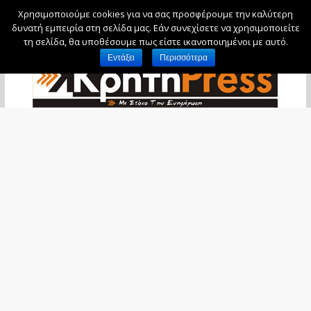
Χρησιμοποιούμε cookies για να σας προσφέρουμε την καλύτερη
Πέμπτη, 6 Αυγούστου, 2026
δυνατή εμπειρία στη σελίδα μας. Εάν συνεχίσετε να χρησιμοποιείτε
τη σελίδα, θα υποθέσουμε πως είστε ικανοποιημένοι με αυτό.
Εντάξει
Περισσότερα