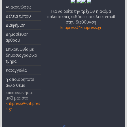
Ανακοινώσεις
Για να δείτε την τρέχων ή ακόμα
Δελτία τύπου
παλαιότερες εκδόσεις στείλετε email
στην διεύθυνση
Διαφήμιση
kritipress@kritipress.gr
Δημοσίευση
άρθρου
Επικοινωνία με
δημοσιογραφικό
τμήμα
Καταγγελία
ή οποιοδήποτε
άλλο θέμα
επικοινωνήστε
μαζί μας στο
kritipress@kritipres
s.gr