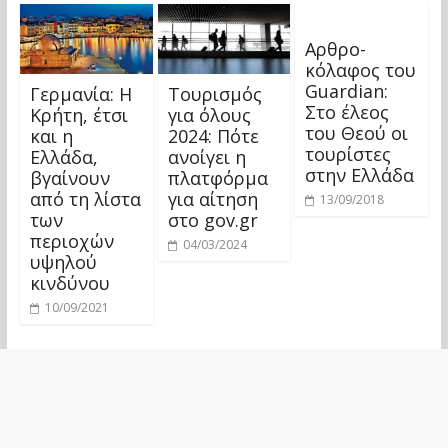
Αρθρο-
κόλαφος του
Guardian:
Γερμανία: H
Τουρισμός
Στο έλεος
Kρήτη, έτσι
για όλους
του Θεού οι
και η
2024: Πότε
τουρίστες
Ελλάδα,
ανοίγει η
στην Ελλάδα
βγαίνουν
πλατφόρμα
από τη λίστα
για αίτηση
13/09/2018
των
στο gov.gr
περιοχών
04/03/2024
υψηλού
κινδύνου
10/09/2021