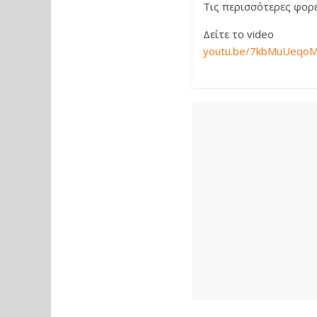
Τις περισσότερες φορέ
Δείτε το video
youtu.be/7kbMuUeqo