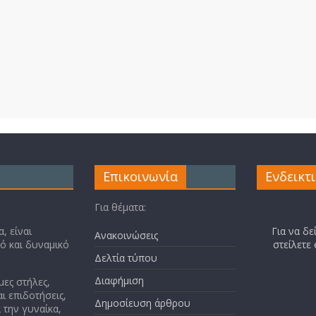
Επικοινωνία
Ενδεικτ
Για θέματα:
, είναι
Για να δε
Ανακοινώσεις
κό και δυναμικό
στείλετε
Δελτία τύπου
Διαφήμιση
μες στήλες,
ι επιδοτήσεις,
Δημοσίευση άρθρου
 την γυναίκα,