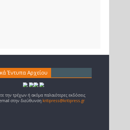
ικά Έντυπα Αρχείου
ίτε την τρέχων ή ακόμα παλαιότερες εκδόσεις
 email στην διεύθυνση
kritipress@kritipress.gr