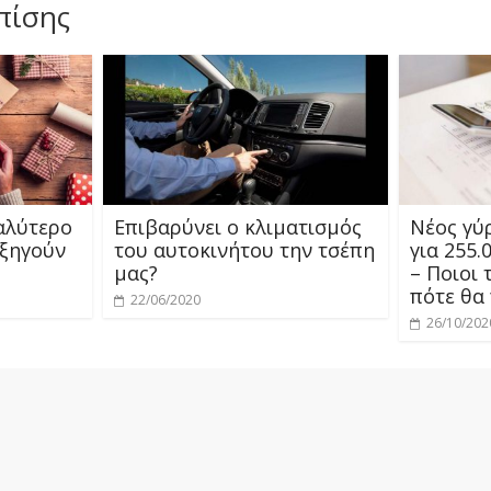
πίσης
καλύτερο
Επιβαρύνει ο κλιματισμός
Νέος γύ
εξηγούν
του αυτοκινήτου την τσέπη
για 255.
μας?
– Ποιοι 
πότε θα
22/06/2020
26/10/202