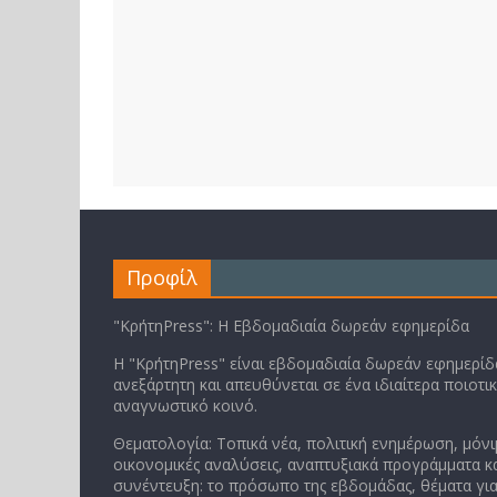
Προφίλ
"ΚρήτηPress": Η Εβδομαδιαία δωρεάν εφημερίδα
Η "ΚρήτηPress" είναι εβδομαδιαία δωρεάν εφημερίδα
ανεξάρτητη και απευθύνεται σε ένα ιδιαίτερα ποιοτι
αναγνωστικό κοινό.
Θεματολογία: Τοπικά νέα, πολιτική ενημέρωση, μόνι
οικονομικές αναλύσεις, αναπτυξιακά προγράμματα κα
συνέντευξη: το πρόσωπο της εβδομάδας, θέματα για