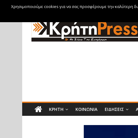
Χρησιμοποιούμε cookies για να σας προσφέρουμε την καλύτερη δυν
Παρασκευή, 7 Αυγούστου, 2026
ΚΡΉΤΗ
ΚΟΙΝΩΝΊΑ
ΕΙΔΉΣΕΙΣ