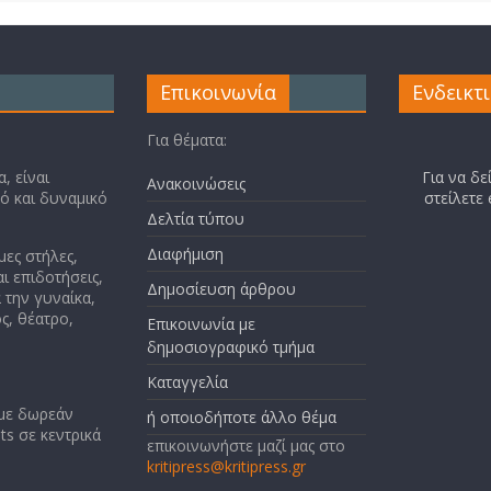
Επικοινωνία
Ενδεικτ
Για θέματα:
, είναι
Για να δε
Ανακοινώσεις
κό και δυναμικό
στείλετε
Δελτία τύπου
Διαφήμιση
μες στήλες,
ι επιδοτήσεις,
Δημοσίευση άρθρου
 την γυναίκα,
ς, θέατρο,
Επικοινωνία με
δημοσιογραφικό τμήμα
Καταγγελία
 με δωρεάν
ή οποιοδήποτε άλλο θέμα
ts σε κεντρικά
επικοινωνήστε μαζί μας στο
kritipress@kritipress.gr