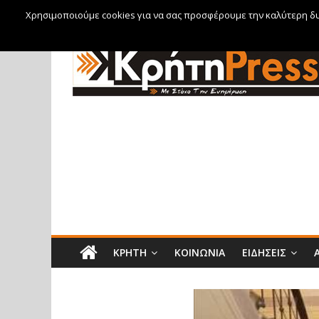
Χρησιμοποιούμε cookies για να σας προσφέρουμε την καλύτερη δυν
Σάββατο, 8 Αυγούστου, 2026
ΚΡΉΤΗ
ΚΟΙΝΩΝΊΑ
ΕΙΔΉΣΕΙΣ