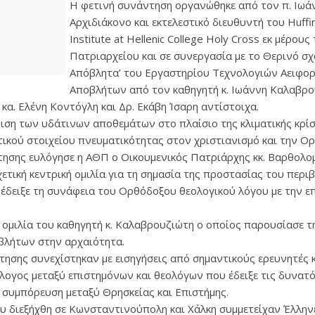
Η φετινή συνάντηση οργανώθηκε από τον π. Ιωά
Αρχιδιάκονο και εκτελεστικό διευθυντή του Huffi
Institute at Hellenic College Holy Cross εκ μέρου
Πατριαρχείου και σε συνεργασία με το Θερινό σχ
Απόβλητα’ του Εργαστηρίου Τεχνολογιών Αειφορι
Αποβλήτων από τον καθηγητή κ. Ιωάννη Καλαβρου
 κα. Ελένη Κοντόγλη και Δρ. Εκάβη Ίσαρη αντίστοιχα.
ριση των υδάτινων αποθεμάτων στο πλαίσιο της κλιματικής κρίσ
ικού στοιχείου πνευματικότητας στον χριστιανισμό και την Ορ
τησης ευλόγησε η ΑΘΠ ο Οικουμενικός Πατριάρχης κκ. Βαρθολο
ετική κεντρική ομιλία για τη σημασία της προστασίας του περι
νέδειξε τη συνάφεια του Ορθόδοξου θεολογικού λόγου με την ε
 ομιλία του καθηγητή κ. Καλαβρουζιώτη ο οποίος παρουσίασε τ
βλήτων στην αρχαιότητα.
τησης συνεχίστηκαν με εισηγήσεις από σημαντικούς ερευνητές 
άλογος μεταξύ επιστημόνων και θεολόγων που έδειξε τις δυνα
η συμπόρευση μεταξύ Θρησκείας και Επιστήμης.
υ διεξήχθη σε Κωνσταντινούπολη και Χάλκη συμμετείχαν Έλληνε