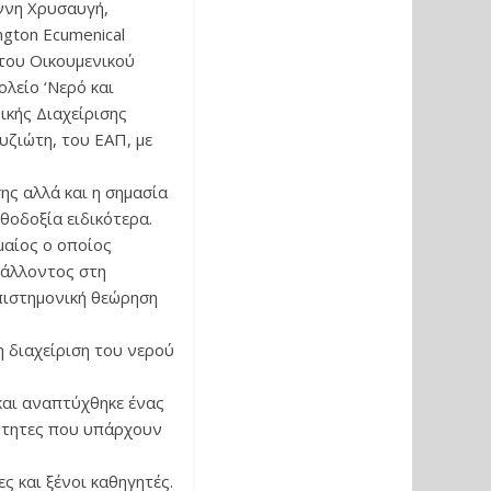
ννη Χρυσαυγή,
ngton Ecumenical
ς του Οικουμενικού
ολείο ‘Νερό και
κής Διαχείρισης
ζιώτη, του ΕΑΠ, με
ης αλλά και η σημασία
θοδοξία ειδικότερα.
μαίος ο οποίος
βάλλοντος στη
πιστημονική θεώρηση
η διαχείριση του νερού
και αναπτύχθηκε ένας
τότητες που υπάρχουν
ς και ξένοι καθηγητές.