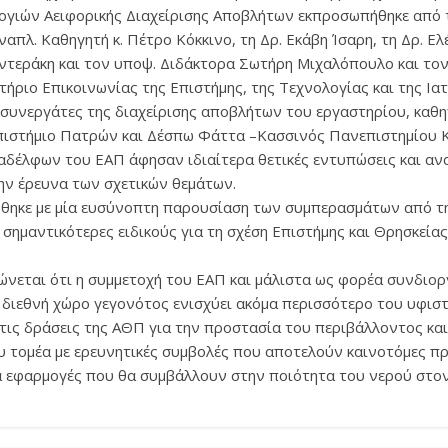
ογιών Αειφορικής Διαχείρισης Αποβλήτων εκπροσωπήθηκε από τ
απλ. Καθηγητή κ. Πέτρο Κόκκινο, τη Δρ. Εκάβη Ίσαρη, τη Δρ. Ελ
τεράκη και τον υποψ. Διδάκτορα Σωτήρη Μιχαλόπουλο και τον 
ήριο Επικοινωνίας της Επιστήμης, της Τεχνολογίας και της Ιατ
 συνεργάτες της διαχείρισης αποβλήτων του εργαστηρίου, καθ
ιστήμιο Πατρών και Δέσπω Φάττα –Κασσινός Πανεπιστημίου 
αδέλφων του ΕΑΠ άφησαν ιδιαίτερα θετικές εντυπώσεις και αν
ην έρευνα των σχετικών θεμάτων.
θηκε με μία ευσύνοπτη παρουσίαση των συμπερασμάτων από τη
ς σημαντικότερες ειδικούς για τη σχέση Επιστήμης και Θρησκεία
ώνεται ότι η συμμετοχή του ΕΑΠ και μάλιστα ως φορέα συνδιο
 διεθνή χώρο γεγονότος ενισχύει ακόμα περισσότερο του υφισ
τις δράσεις της ΑΘΠ για την προστασία του περιβάλλοντος και
 τομέα με ερευνητικές συμβολές που αποτελούν καινοτόμες πρ
ια εφαρμογές που θα συμβάλλουν στην ποιότητα του νερού στον