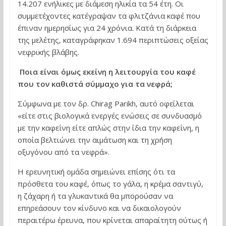
14.207 ενήλικες με διάμεση ηλικία τα 54 έτη. Οι
συμμετέχοντες κατέγραψαν τα φλιτζάνια καφέ που
έπιναν ημερησίως για 24 χρόνια. Κατά τη διάρκεια
της μελέτης, καταγράφηκαν 1.694 περιπτώσεις οξείας
νεφρικής βλάβης.
Ποια είναι όμως εκείνη η λειτουργία του καφέ
που τον καθιστά σύμμαχο για τα νεφρά;
Σύμφωνα με τον δρ. Chirag Parikh, αυτό οφείλεται
«είτε στις βιολογικά ενεργές ενώσεις σε συνδυασμό
με την καφεΐνη είτε απλώς στην ίδια την καφεΐνη, η
οποία βελτιώνει την αιμάτωση και τη χρήση
οξυγόνου από τα νεφρά».
Η ερευνητική ομάδα σημειώνει επίσης ότι τα
πρόσθετα του καφέ, όπως το γάλα, η κρέμα σαντιγύ,
η ζάχαρη ή τα γλυκαντικά θα μπορούσαν να
επηρεάσουν τον κίνδυνο και να δικαιολογούν
περαιτέρω έρευνα, που κρίνεται απαραίτητη ούτως ή