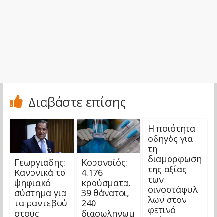
Διαβάστε επίσης
Η ποιότητα
οδηγός για
τη
διαμόρφωση
Γεωργιάδης:
Κορονοϊός:
της αξίας
Κανονικά το
4.176
των
ψηφιακό
κρούσματα,
οινοστάφυλ
σύστημα για
39 θάνατοι,
λων στον
τα ραντεβού
240
φετινό
στους
διασωληνωμ