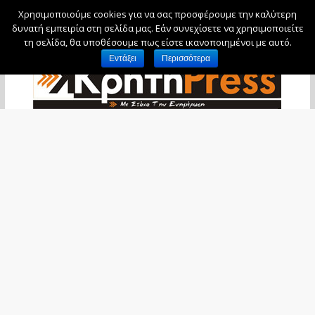
Χρησιμοποιούμε cookies για να σας προσφέρουμε την καλύτερη
Πέμπτη, 6 Αυγούστου, 2026
δυνατή εμπειρία στη σελίδα μας. Εάν συνεχίσετε να χρησιμοποιείτε
τη σελίδα, θα υποθέσουμε πως είστε ικανοποιημένοι με αυτό.
Εντάξει
Περισσότερα