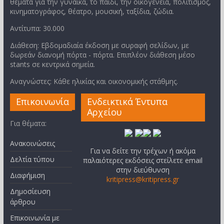
θέματα για την γυναίκα, το παιδί, την οικογένεια, πολιτισμός,
κινηματογράφος, θέατρο, μουσική, ταξίδια, ζώδια.
Αντίτυπα: 30.000
Διάθεση: Εβδομαδιαία έκδοση με συραφή σελίδων, με
δωρεάν διανομή πόρτα - πόρτα. Επιπλέον διάθεση μέσο
stants σε κεντρικά σημεία.
Αναγνώστες: Κάθε ηλικίας και οικονομικής στάθμης.
Επικοινωνία
Ενδεικτικά Έντυπα
Αρχείου
Για θέματα:
Ανακοινώσεις
Για να δείτε την τρέχων ή ακόμα
Δελτία τύπου
παλαιότερες εκδόσεις στείλετε email
στην διεύθυνση
Διαφήμιση
kritipress@kritipress.gr
Δημοσίευση
άρθρου
Επικοινωνία με