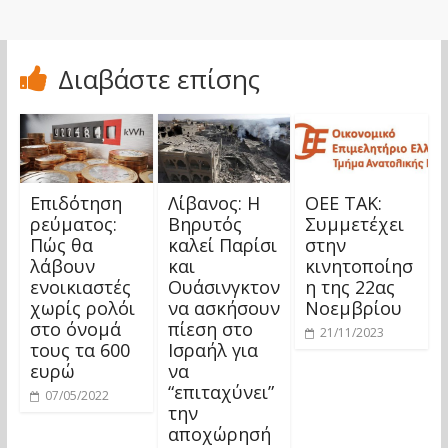
Διαβάστε επίσης
Επιδότηση
Λίβανος: Η
ΟΕΕ TAK:
ρεύματος:
Βηρυτός
Συμμετέχει
Πώς θα
καλεί Παρίσι
στην
λάβουν
και
κινητοποίησ
ενοικιαστές
Ουάσινγκτον
η της 22ας
χωρίς ρολόι
να ασκήσουν
Νοεμβρίου
στο όνομά
πίεση στο
21/11/2023
τους τα 600
Ισραήλ για
ευρώ
να
“επιταχύνει”
07/05/2022
την
αποχώρησή