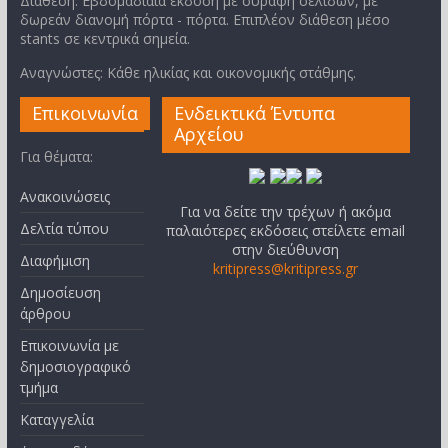
Διάθεση: Εβδομαδιαία έκδοση με συραφή σελίδων, με
δωρεάν διανομή πόρτα - πόρτα. Επιπλέον διάθεση μέσο
stants σε κεντρικά σημεία.
Αναγνώστες: Κάθε ηλικίας και οικονομικής στάθμης.
Επικοινωνία
Ενδεικτικά Έντυπα
Αρχείου
Για θέματα:
Ανακοινώσεις
Για να δείτε την τρέχων ή ακόμα
Δελτία τύπου
παλαιότερες εκδόσεις στείλετε email
στην διεύθυνση
Διαφήμιση
kritipress@kritipress.gr
Δημοσίευση
άρθρου
Επικοινωνία με
δημοσιογραφικό
τμήμα
Καταγγελία