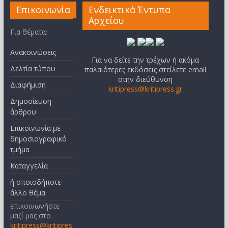
Επικοινωνία
Ενδεικτικά Έντυπα
Αρχείου
Για θέματα:
Ανακοινώσεις
Για να δείτε την τρέχων ή ακόμα
Δελτία τύπου
παλαιότερες εκδόσεις στείλετε email
στην διεύθυνση
Διαφήμιση
kritipress@kritipress.gr
Δημοσίευση
άρθρου
Επικοινωνία με
δημοσιογραφικό
τμήμα
Καταγγελία
ή οποιοδήποτε
άλλο θέμα
επικοινωνήστε
μαζί μας στο
kritipress@kritipres