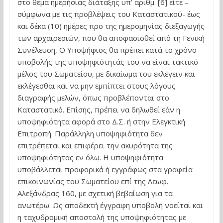
στο θέμα ημερήσιας διάταξης υπ’ αριθμ. [6] είτε –
σύμφωνα με τις προβλέψεις του Καταστατικού- έως
και δέκα (10) ημέρες προ της ημερομηνίας διεξαγωγής
των αρχαιρεσιών, που θα αποφασισθεί από τη Γενική
Συνέλευση, Ο Υποψήφιος θα πρέπει κατά το χρόνο
υποβολής της υποψηφιότητάς του να είναι τακτικό
μέλος του Σωματείου, με δικαίωμα του εκλέγειν και
εκλέγεσθαι και να μην εμπίπτει στους λόγους
διαγραφής μελών, όπως προβλέπονται στο
Καταστατικό. Επίσης, πρέπει να δηλωθεί εάν η
υποψηφιότητα αφορά στο Δ.Σ. ή στην Ελεγκτική
Επιτροπή. Παράλληλη υποψηφιότητα δεν
επιτρέπεται και επιφέρει την ακυρότητα της
υποψηφιότητας εν όλω. Η υποψηφιότητα
υποβάλλεται προφορικά ή εγγράφως στα γραφεία
επικοινωνίας του Σωματείου επί της Λεωφ.
Αλεξάνδρας 160, με σχετική βεβαίωση για τα
ανωτέρω. Ως αποδεκτή έγγραφη υποβολή νοείται και
η ταχυδρομική αποστολή της υποψηφιότητας με