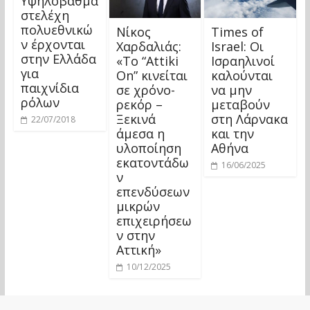
Υψηλόβαθμα
στελέχη
πολυεθνικώ
Νίκος
Times of
ν έρχονται
Χαρδαλιάς:
Israel: Οι
στην Ελλάδα
«Το “Attiki
Ισραηλινοί
για
On” κινείται
καλούνται
παιχνίδια
σε χρόνο-
να μην
ρόλων
ρεκόρ –
μεταβούν
Ξεκινά
στη Λάρνακα
22/07/2018
άμεσα η
και την
υλοποίηση
Αθήνα
εκατοντάδω
16/06/2025
ν
επενδύσεων
μικρών
επιχειρήσεω
ν στην
Αττική»
10/12/2025