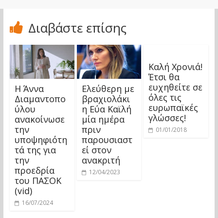
Διαβάστε επίσης
Καλή Χρονιά!
Έτσι θα
ευχηθείτε σε
Η Άννα
Ελεύθερη με
όλες τις
Διαμαντοπο
βραχιολάκι
ευρωπαϊκές
ύλου
η Εύα Καϊλή
γλώσσες!
ανακοίνωσε
μία ημέρα
την
πριν
01/01/2018
υποψηφιότη
παρουσιαστ
τά της για
εί στον
την
ανακριτή
προεδρία
12/04/2023
του ΠΑΣΟΚ
(vid)
16/07/2024