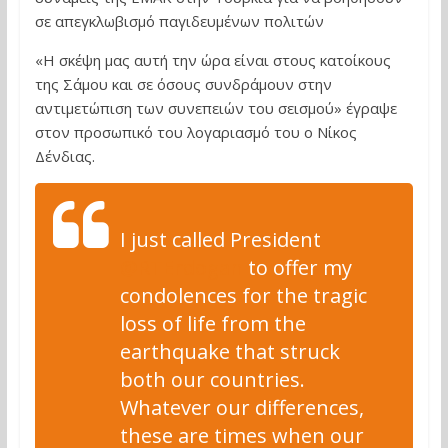
σε απεγκλωβισμό παγιδευμένων πολιτών
«H σκέψη μας αυτή την ώρα είναι στους κατοίκους
της Σάμου και σε όσους συνδράμουν στην
αντιμετώπιση των συνεπειών του σεισμού» έγραψε
στον προσωπικό του λογαριασμό του ο Νίκος
Δένδιας.
I just called President
@RTErdogan
to offer my
condolences for the tragic
loss of life from the
earthquake that struck
both our countries.
Whatever our differences,
these are times when our