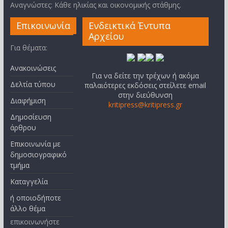
Αναγνώστες: Κάθε ηλικίας και οικονομικής στάθμης.
Επικοινωνία
Ενδεικτικά Έντυπα
Αρχείου
Για θέματα:
Ανακοινώσεις
Για να δείτε την τρέχων ή ακόμα
Δελτία τύπου
παλαιότερες εκδόσεις στείλετε email
στην διεύθυνση
Διαφήμιση
kritipress@kritipress.gr
Δημοσίευση
άρθρου
Επικοινωνία με
δημοσιογραφικό
τμήμα
Καταγγελία
ή οποιοδήποτε
άλλο θέμα
επικοινωνήστε