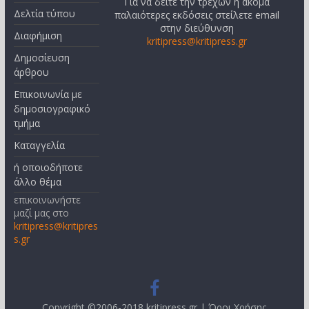
Για να δείτε την τρέχων ή ακόμα
Δελτία τύπου
παλαιότερες εκδόσεις στείλετε email
στην διεύθυνση
Διαφήμιση
kritipress@kritipress.gr
Δημοσίευση
άρθρου
Επικοινωνία με
δημοσιογραφικό
τμήμα
Καταγγελία
ή οποιοδήποτε
άλλο θέμα
επικοινωνήστε
μαζί μας στο
kritipress@kritipres
s.gr
Copyright ©2006-2018 kritipress.gr |
Όροι Χρήσης