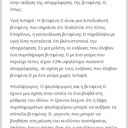
στην αύξηση της απορρόφησης της βιταμίνης D,
όπως:
Υγιή λιπαρά : Η βιταμίνη D είναι μια λιποδιαλυτή
βιταμίνη, που σημαίνει ότι διαλύεται στο λίπος.
Επομένως, η κατανάλωση βιταμίνης D παράλληλα με
υγιή λίπη πιστεύεται ότι βελτιστοποιεί την
απορρόφηση. Σε μια μελέτη, οι ενήλικες που έλαβαν
ένα συμπλήρωμα βιταμίνης D με ένα γεύμα που
περιείχε λίπος είχαν 32% υψηλότερο ποσοστό
απορρόφησης, σε σχέση με τους ενήλικες που έλαβαν
βιταμίνη D με ένα γεύμα χωρίς λιπαρά.
Ψευδάργυρος: Ο ψευδάργυρος και η βιταμίνη D
έχουν μια σχέση στην οποία το ένα βοηθά στη
ρύθμιση του άλλου. Η έρευνα δείχνει ότι η λήψη
συμπληρωμάτων ψευδαργύρου μπορεί να αυξήσει τα
επίπεδα βιταμίνης D, γεγονός που μπορεί να
βοηθήσει στη μείωση του κινδύνου ανεπάρκειας.
Μελέτες έχουν επίσης βρει ότι ο ψευδάργυρος παίζει