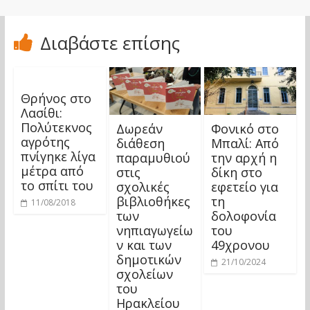
Διαβάστε επίσης
Θρήνος στο
Λασίθι:
Πολύτεκνος
Δωρεάν
Φονικό στο
αγρότης
διάθεση
Μπαλί: Από
πνίγηκε λίγα
παραμυθιού
την αρχή η
μέτρα από
στις
δίκη στο
το σπίτι του
σχολικές
εφετείο για
βιβλιοθήκες
τη
11/08/2018
των
δολοφονία
νηπιαγωγείω
του
ν και των
49χρονου
δημοτικών
21/10/2024
σχολείων
του
Ηρακλείου