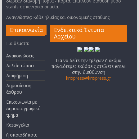
δωρεάν διανομή πόρτα - πόρτα. Επιπλέον διάθεση μέσο
stants σε κεντρικά σημεία.
Αναγνώστες: Κάθε ηλικίας και οικονομικής στάθμης.
Επικοινωνία
Ενδεικτικά Έντυπα
Αρχείου
Για θέματα:
Ανακοινώσεις
Για να δείτε την τρέχων ή ακόμα
Δελτία τύπου
παλαιότερες εκδόσεις στείλετε email
στην διεύθυνση
Διαφήμιση
kritipress@kritipress.gr
Δημοσίευση
άρθρου
Επικοινωνία με
δημοσιογραφικό
τμήμα
Καταγγελία
ή οποιοδήποτε