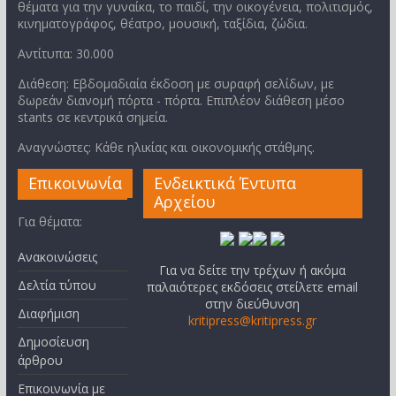
θέματα για την γυναίκα, το παιδί, την οικογένεια, πολιτισμός,
κινηματογράφος, θέατρο, μουσική, ταξίδια, ζώδια.
Αντίτυπα: 30.000
Διάθεση: Εβδομαδιαία έκδοση με συραφή σελίδων, με
δωρεάν διανομή πόρτα - πόρτα. Επιπλέον διάθεση μέσο
stants σε κεντρικά σημεία.
Αναγνώστες: Κάθε ηλικίας και οικονομικής στάθμης.
Επικοινωνία
Ενδεικτικά Έντυπα
Αρχείου
Για θέματα:
Ανακοινώσεις
Για να δείτε την τρέχων ή ακόμα
Δελτία τύπου
παλαιότερες εκδόσεις στείλετε email
στην διεύθυνση
Διαφήμιση
kritipress@kritipress.gr
Δημοσίευση
άρθρου
Επικοινωνία με