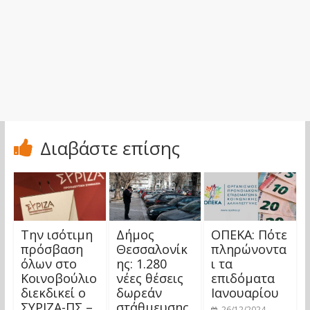
Διαβάστε επίσης
Την ισότιμη
Δήμος
ΟΠΕΚΑ: Πότε
πρόσβαση
Θεσσαλονίκ
πληρώνοντα
όλων στο
ης: 1.280
ι τα
Κοινοβούλιο
νέες θέσεις
επιδόματα
διεκδικεί ο
δωρεάν
Ιανουαρίου
ΣΥΡΙΖΑ-ΠΣ –
στάθμευσης
26/12/2024