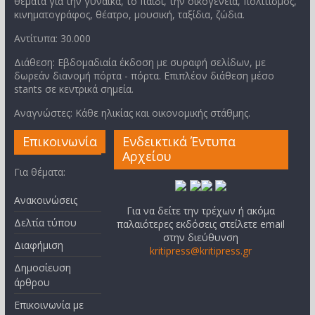
θέματα για την γυναίκα, το παιδί, την οικογένεια, πολιτισμός,
κινηματογράφος, θέατρο, μουσική, ταξίδια, ζώδια.
Αντίτυπα: 30.000
Διάθεση: Εβδομαδιαία έκδοση με συραφή σελίδων, με
δωρεάν διανομή πόρτα - πόρτα. Επιπλέον διάθεση μέσο
stants σε κεντρικά σημεία.
Αναγνώστες: Κάθε ηλικίας και οικονομικής στάθμης.
Επικοινωνία
Ενδεικτικά Έντυπα
Αρχείου
Για θέματα:
Ανακοινώσεις
Για να δείτε την τρέχων ή ακόμα
Δελτία τύπου
παλαιότερες εκδόσεις στείλετε email
στην διεύθυνση
Διαφήμιση
kritipress@kritipress.gr
Δημοσίευση
άρθρου
Επικοινωνία με