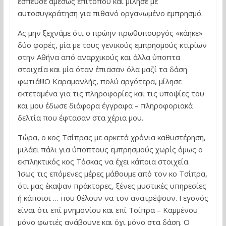
έσπευσε αμέσως επιτόπου και μίλησε με
αυτοσυγκράτηση για πιθανό οργανωμένο εμπρησμό.
Ας μην ξεχνάμε ότι ο πρώην πρωθυπουργός «κάηκε»
δύο φορές, μία με τους γενικούς εμπρησμούς κτιρίων
στην Αθήνα από αναρχικούς και άλλα ύποπτα
στοιχεία και μία όταν έπιασαν όλα μαζί τα δάση
φωτιά!!!Ο Καραμανλής, πολύ αργότερα, μίλησε
εκτεταμένα για τις πληροφορίες και τις υποψίες του
και μου έδωσε διάφορα έγγραφα – πληροφοριακά
δελτία που έφτασαν στα χέρια μου.
Τώρα, ο κος Τσίπρας με αρκετά χρόνια καθυστέρηση,
μιλάει πάλι για ύποπτους εμπρησμούς χωρίς όμως ο
εκπληκτικός κος Τόσκας να έχει κάποια στοιχεία.
Ίσως τις επόμενες μέρες μάθουμε από τον κο Τσίπρα,
ότι μας έκαψαν πράκτορες, ξένες μυστικές υπηρεσίες
ή κάποιοι … που θέλουν να τον ανατρέψουν. Γεγονός
είναι ότι επί μνημονίου και επί Τσίπρα – Καμμένου
μόνο φωτιές ανάβουνε και όχι μόνο στα δάση. Ο