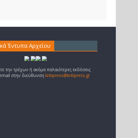
ικά Έντυπα Αρχείου
ίτε την τρέχων ή ακόμα παλαιότερες εκδόσεις
 email στην διεύθυνση
kritipress@kritipress.gr