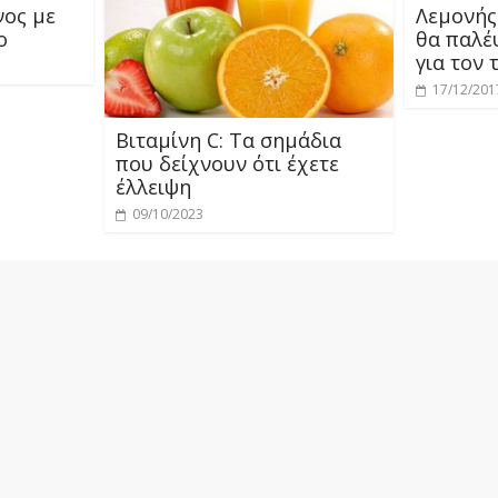
νος με
Λεμονής
ο
θα παλέ
για τον 
17/12/201
Βιταμίνη C: Τα σημάδια
που δείχνουν ότι έχετε
έλλειψη
09/10/2023