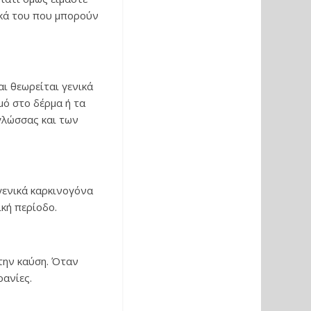
ικά του που μπορούν
ι θεωρείται γενικά
μό στο δέρμα ή τα
γλώσσας και των
γενικά καρκινογόνα
κή περίοδο.
την καύση. Όταν
ρανίες.