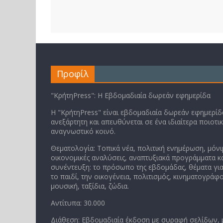
Προφίλ
"ΚρήτηPress": Η Εβδομαδιαία δωρεάν εφημερίδα
Η "ΚρήτηPress" είναι εβδομαδιαία δωρεάν εφημερίδα
ανεξάρτητη και απευθύνεται σε ένα ιδιαίτερα ποιοτι
αναγνωστικό κοινό.
Θεματολογία: Τοπικά νέα, πολιτική ενημέρωση, μόνι
οικονομικές αναλύσεις, αναπτυξιακά προγράμματα κα
συνέντευξη: το πρόσωπο της εβδομάδας, θέματα για
το παιδί, την οικογένεια, πολιτισμός, κινηματογράφο
μουσική, ταξίδια, ζώδια.
Αντίτυπα: 30.000
Διάθεση: Εβδομαδιαία έκδοση με συραφή σελίδων,