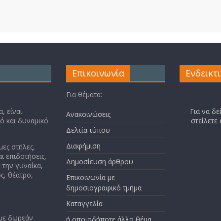
Επικοινωνία
Ενδεικτ
Για θέματα:
, είναι
Για να δε
Ανακοινώσεις
κό και δυναμικό
στείλετε
Δελτία τύπου
Διαφήμιση
μες στήλες,
ι επιδοτήσεις,
Δημοσίευση άρθρου
 την γυναίκα,
ς, θέατρο,
Επικοινωνία με
δημοσιογραφικό τμήμα
Καταγγελία
 με δωρεάν
ή οποιοδήποτε άλλο θέμα