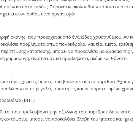
κοί απέναντι στο φιδάκι; Παρακάτω ακολουθούν κάποια συστατ
λήματα στον ανθρώπινο οργανισμό:
ορφή σκόνης, που προέρχεται από ένα είδος χρυσάνθεμου. Αν κα
οκαλέσει προβλήματα όπως πονοκέφαλο, ναυτία, έμετο, ερεθισ
ε περίπτωσης κατάποσης, μπορεί να προκαλέσει μούδιασμα της 
ική μαρμαρυγή, αναπνευστικά προβλήματα, ακόμη και θάνατο.
ομοκτόνες χημικές ουσίες που βρίσκονται στο πύρεθρο. Έχουν 
ταναλώνονται σε μεγάλες ποσότητες και σε παρατεταμένη χρονι
τολουόλιο (ΒΗΤ)
θετο, που προλαμβάνει υην οξύδωση του πυρεθροειδούς κατά 
υγκεντρώσεις, μπορεί να προκαλέσει βλάβη του ήπατος και ημικ