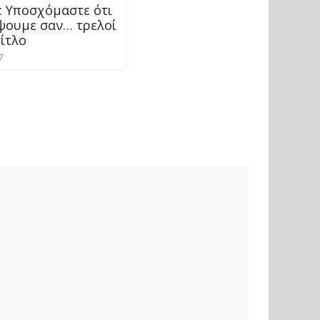
: Υποσχόμαστε ότι
ψουμε σαν… τρελοί
τίτλο
7