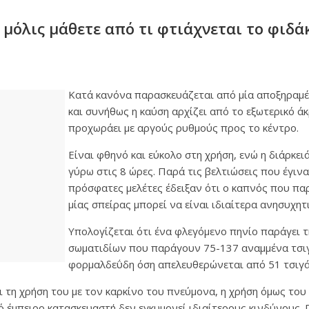
μόλις μάθετε από τι φτιάχνεται το φιδάκ
Κατά κανόνα παρασκευάζεται από μία αποξηραμ
και συνήθως η καύση αρχίζει από το εξωτερικό άκ
προχωράει με αργούς ρυθμούς προς το κέντρο.
Είναι φθηνό και εύκολο στη χρήση, ενώ η διάρκει
γύρω στις 8 ώρες. Παρά τις βελτιώσεις που έγινα
πρόσφατες μελέτες έδειξαν ότι ο καπνός που πα
μίας σπείρας μπορεί να είναι ιδιαίτερα ανησυχητι
Υπολογίζεται ότι ένα φλεγόμενο πηνίο παράγει 
σωματιδίων που παράγουν 75-137 αναμμένα τσιγ
φορμαλδεΰδη όση απελευθερώνεται από 51 τσιγά
 τη χρήση του με τον καρκίνο του πνεύμονα, η χρήση όμως του
έμπειρο κατασκευαστή δεν εγκυμονεί ιδιαίτερους κινδύνους. Γ