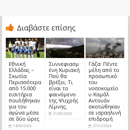
Διαβάστε επίσης
Εθνική
Συννεφιασμ
Γάζα: Πέντε
Ελλάδας –
ένη Κυριακή.
μέλη από το
Σκωτία:
Πού θα
προσωπικό
Περισσότερα
βρέξει; Τι
του
από 15.000
είναι το
νοσοκομείο
εισιτήρια
φαινόμενο
υ Καμάλ
πουλήθηκαν
της Ψυχρής
Αντουάν
για τον
Λίμνης;
σκοτώθηκαν
αγώνα μέσα
σε ισραηλινή
31/05/2020
σε δύο ώρες
επιδρομή
14/03/2025
27/12/2024