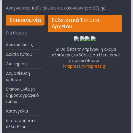
Αναγνώστες: Κάθε ηλικίας και οικονομικής στάθμης.
Επικοινωνία
Ενδεικτικά Έντυπα
Αρχείου
Για θέματα:
Ανακοινώσεις
Για να δείτε την τρέχων ή ακόμα
Δελτία τύπου
παλαιότερες εκδόσεις στείλετε email
στην διεύθυνση
Διαφήμιση
kritipress@kritipress.gr
Δημοσίευση
άρθρου
Επικοινωνία με
δημοσιογραφικό
τμήμα
Καταγγελία
ή οποιοδήποτε
άλλο θέμα