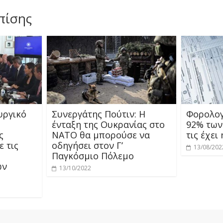
πίσης
υργικό
Συνεργάτης Πούτιν: Η
Φορολογ
ένταξη της Ουκρανίας στο
92% των
ς
ΝΑΤΟ θα μπορούσε να
τις έχει
ε τις
οδηγήσει στον Γ’
13/08/202
Παγκόσμιο Πόλεμο
ων
13/10/2022