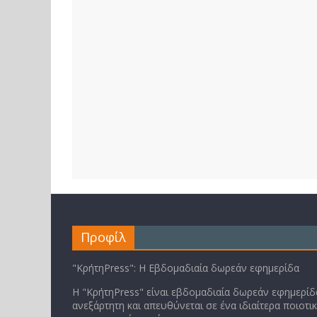
Προφίλ
"ΚρήτηPress": Η Εβδομαδιαία δωρεάν εφημερίδα
Η "ΚρήτηPress" είναι εβδομαδιαία δωρεάν εφημερίδα
ανεξάρτητη και απευθύνεται σε ένα ιδιαίτερα ποιοτι