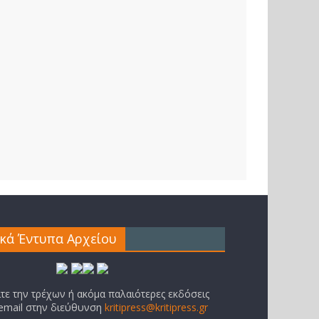
ικά Έντυπα Αρχείου
ίτε την τρέχων ή ακόμα παλαιότερες εκδόσεις
 email στην διεύθυνση
kritipress@kritipress.gr