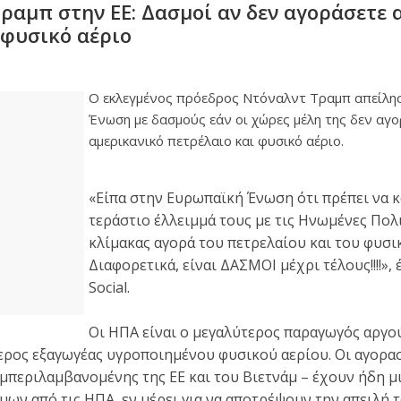
ραμπ στην ΕΕ: Δασμοί αν δεν αγοράσετε 
 φυσικό αέριο
Ο εκλεγμένος πρόεδρος Ντόναλντ Τραμπ απείλη
Ένωση με δασμούς εάν οι χώρες μέλη της δεν αγ
αμερικανικό πετρέλαιο και φυσικό αέριο.
«Είπα στην Ευρωπαϊκή Ένωση ότι πρέπει να 
τεράστιο έλλειμμά τους με τις Ηνωμένες Πολι
κλίμακας αγορά του πετρελαίου και του φυσι
Διαφορετικά, είναι ΔΑΣΜΟΙ μέχρι τέλους!!!!»,
Social.
Οι ΗΠΑ είναι ο μεγαλύτερος παραγωγός αργο
ερος εξαγωγέας υγροποιημένου φυσικού αερίου. Οι αγορ
μπεριλαμβανομένης της ΕΕ και του Βιετνάμ – έχουν ήδη μι
ων από τις ΗΠΑ, εν μέρει για να αποτρέψουν την απειλή 