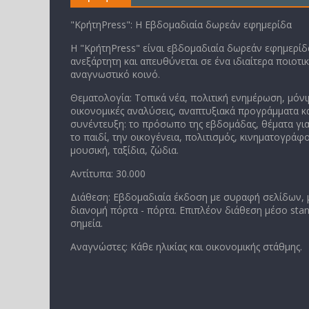
"ΚρήτηPress": Η Εβδομαδιαία δωρεάν εφημερίδα
Η "ΚρήτηPress" είναι εβδομαδιαία δωρεάν εφημερίδα
ανεξάρτητη και απευθύνεται σε ένα ιδιαίτερα ποιοτι
αναγνωστικό κοινό.
Θεματολογία: Τοπικά νέα, πολιτική ενημέρωση, μόνι
οικονομικές αναλύσεις, αναπτυξιακά προγράμματα κα
συνέντευξη: το πρόσωπο της εβδομάδας, θέματα για
το παιδί, την οικογένεια, πολιτισμός, κινηματογράφο
μουσική, ταξίδια, ζώδια.
Αντίτυπα: 30.000
Διάθεση: Εβδομαδιαία έκδοση με συραφή σελίδων,
διανομή πόρτα - πόρτα. Επιπλέον διάθεση μέσο stan
σημεία.
Αναγνώστες: Κάθε ηλικίας και οικονομικής στάθμης.