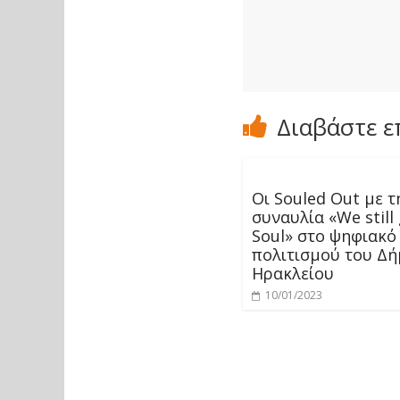
Διαβάστε ε
Οι Souled Out με τ
συναυλία «We still
Soul» στο ψηφιακό
πολιτισμού του Δ
Ηρακλείου
10/01/2023