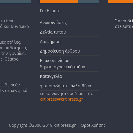
Για θέματα:
, είναι
Για να δε
Ανακοινώσεις
κό και δυναμικό
στείλετε
Δελτία τύπου
Διαφήμιση
μες στήλες,
ι επιδοτήσεις,
Δημοσίευση άρθρου
 την γυναίκα,
ς, θέατρο,
Επικοινωνία με
δημοσιογραφικό τμήμα
Καταγγελία
 με δωρεάν
ή οποιοδήποτε άλλο θέμα
ts σε κεντρικά
επικοινωνήστε μαζί μας στο
kritipress@kritipress.gr
Copyright ©2006-2018 kritipress.gr |
Όροι Χρήσης