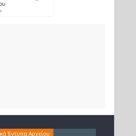
ου
4
ικά Έντυπα Αρχείου