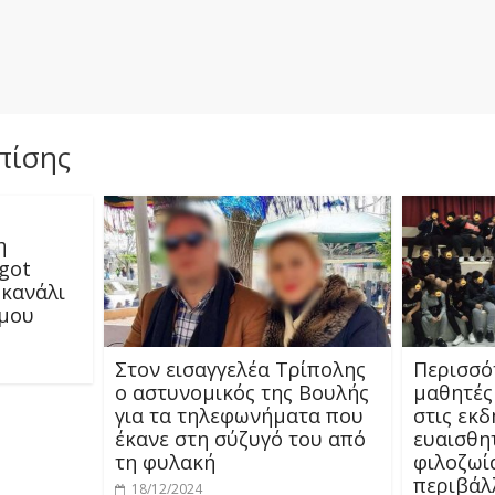
πίσης
η
 got
 κανάλι
ήμου
Στον εισαγγελέα Τρίπολης
Περισσό
ο αστυνομικός της Βουλής
μαθητές
για τα τηλεφωνήματα που
στις εκ
έκανε στη σύζυγό του από
ευαισθη
τη φυλακή
φιλοζωία
περιβάλ
18/12/2024