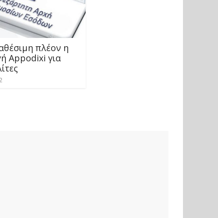
ιαθέσιμη πλέον η
ή Appodixi για
ίτες
2