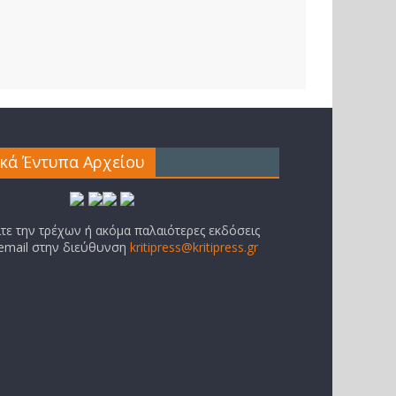
ικά Έντυπα Αρχείου
ίτε την τρέχων ή ακόμα παλαιότερες εκδόσεις
 email στην διεύθυνση
kritipress@kritipress.gr