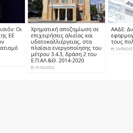
ισιόν: Οι
Χρηματική αποζημίωση σε
ΑΑΔΕ: Δ
της ΕΕ
επιχειρήσεις αλιείας και
εφαρμογ
ον
υδατοκαλλιέργειας, στα
τους πολ
ατισμό
πλαίσια ενεργοποίησης του
20/09/202
μέτρου 3.4.3, δράση 2 του
Ε.Π.ΑΛ.&Θ. 2014-2020
07/02/2023