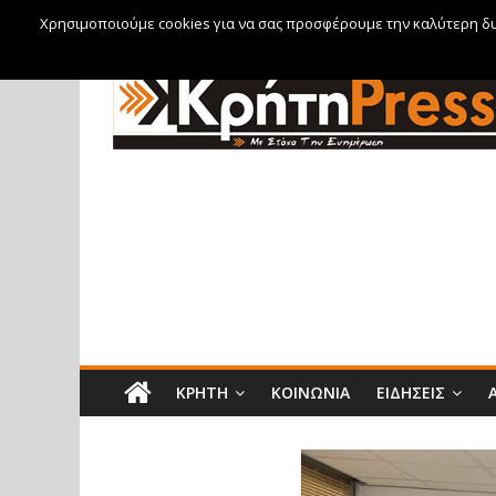
Χρησιμοποιούμε cookies για να σας προσφέρουμε την καλύτερη δυν
Παρασκευή, 7 Αυγούστου, 2026
ΚΡΉΤΗ
ΚΟΙΝΩΝΊΑ
ΕΙΔΉΣΕΙΣ