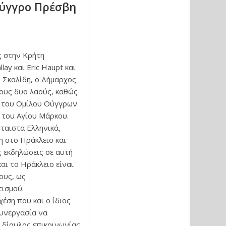
Ούγγρο Πρέσβη
ς στην Κρήτη
ay και Eric Haupt και
 Σκαλίδη, ο Δήμαρχος
ους δυο λαούς, καθώς
ς» του Ομίλου Ούγγρων
 του Αγίου Μάρκου.
πταιστα Ελληνικά,
η στο Ηράκλειο και
ς εκδηλώσεις σε αυτή
αι το Ηράκλειο είναι
ους, ως
τισμού.
έση που και ο ίδιος
συνεργασία να
ς δίαυλος επικοινωνίας