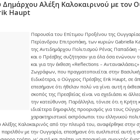
 Δημάρχου Αλέξη Καλοκαιρινού με τον 
rik Haupt
Παρουσία του Επίτιμου Προξένου της Ουγγαρία
Περίανδρου Επιτροπάκη, των κυριών Gabriella Kall
της Αντιδημάρχου Πολιτισμού Ρένας Παπαδάκη –
και ο Πρέσβης συζήτησαν για όλα όσα ενώνουν τ
και για την έκθεση «Reflections – Αντανακλάσει
Ζωγράφων, που πραγματοποιείται στην Βασιλική
Ειδικότερα, ο Ούγγρος Πρέσβης Erik Haupt, σε ά
επεσήμανε ότι ήθελαν πολύ να γίνει αυτή η έκθεσ
σκοπός της Πρεσβείας είναι να σχεδιάσει κι άλλε
την κατεύθυνση. Παράλληλα, τόνισε ότι η Κρήτη κ
ιδιαίτερα δημοφιλής προορισμός για τους Ούγγρ
χαρακτηριστικοί εκπρόσωποι του ελληνικού πολι
Αλέξης Καλοκαιρινός από την πλευρά του, αναφέρθηκε στην σχ
ο παρελθόν με την Ουγγαρία, επεσήμανε ότι ευελπιστεί αυτή η 
όσφορο τρόπο, γι’ αυτό και πρέπει να παραμείνει ανοιχτός ένα