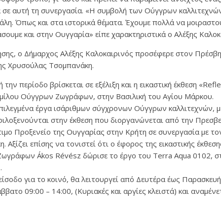
 σε αυτή τη συνεργασία. «Η συμβολή των Ούγγρων καλλιτεχνών
γάλη. Όπως και στα ιστορικά θέματα. Έχουμε πολλά να μοιραστο
ουμε και στην Ουγγαρία» είπε χαρακτηριστικά ο Αλέξης Καλοκ
σης, ο Δήμαρχος Αλέξης Καλοκαιρινός προσέφερε στον Πρέσβης
ης Χρυσούλας Τσομπανάκη.
 την περίοδο βρίσκεται σε εξέλιξη και η εικαστική έκθεση «Refle
μίλου Ούγγρων Ζωγράφων, στην Βασιλική του Αγίου Μάρκου.
πιλεγμένα έργα ισάριθμων σύγχρονων Ούγγρων καλλιτεχνών, μ
λοξενούνται στην έκθεση που διοργανώνεται από την Πρεσβε
τιμο Προξενείο της Ουγγαρίας στην Κρήτη σε συνεργασία με το
. Αξίζει επίσης να τονιστεί ότι ο έφορος της εικαστικής έκθεσ
ωγράφων Ákos Révész δώρισε το έργο του Terra Aqua 0102, σ
.
 είσοδο για το κοινό, θα λειτουργεί από Δευτέρα έως Παρασκευή 
άββατο 09:00 – 14:00, (Κυριακές και αργίες κλειστά) και αναμέν