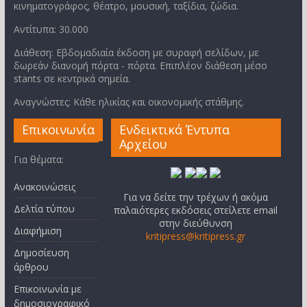
κινηματογράφος, θέατρο, μουσική, ταξίδια, ζώδια.
Αντίτυπα: 30.000
Διάθεση: Εβδομαδιαία έκδοση με συραφή σελίδων, με
δωρεάν διανομή πόρτα - πόρτα. Επιπλέον διάθεση μέσο
stants σε κεντρικά σημεία.
Αναγνώστες: Κάθε ηλικίας και οικονομικής στάθμης.
Επικοινωνία
Ενδεικτικά Έντυπα
Αρχείου
Για θέματα:
Ανακοινώσεις
Για να δείτε την τρέχων ή ακόμα
Δελτία τύπου
παλαιότερες εκδόσεις στείλετε email
στην διεύθυνση
Διαφήμιση
kritipress@kritipress.gr
Δημοσίευση
άρθρου
Επικοινωνία με
δημοσιογραφικό