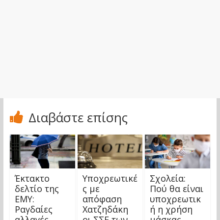
Διαβάστε επίσης
Έκτακτο
Υποχρεωτικέ
Σχολεία:
δελτίο της
ς με
Πού θα είναι
ΕΜΥ:
απόφαση
υποχρεωτικ
Ραγδαίες
Χατζηδάκη
ή η χρήση
αλλαγές
οι ΣΣΕ των
μάσκας