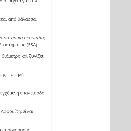
 στοιχεία για την
εται από θάλασσα,
 διαστημικό σκουπίδι»,
Διαστήματος (ESA).
διάμετρο και ζυγίζει
της – υψηλή
ελεγχόμενη επανείσοδο
 Αφροδίτη, είναι
νη πρόσκρουσης