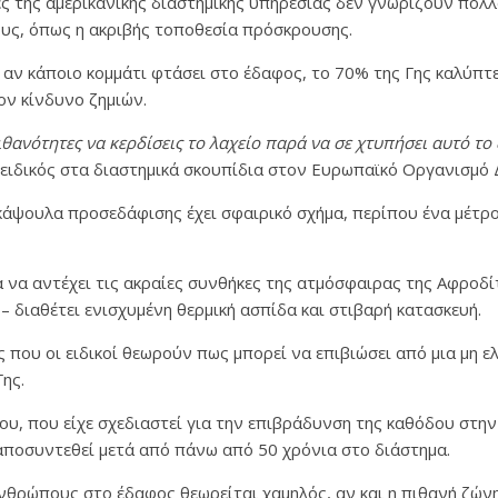
ς της αμερικανικής διαστημικής υπηρεσίας δεν γνωρίζουν πολλά
υς, όπως η ακριβής τοποθεσία πρόσκρουσης.
 αν κάποιο κομμάτι φτάσει στο έδαφος, το 70% της Γης καλύπτ
ον κίνδυνο ζημιών.
ιθανότητες να κερδίσεις το λαχείο παρά να σε χτυπήσει αυτό το
 ειδικός στα διαστημικά σκουπίδια στον Ευρωπαϊκό Οργανισμό 
κάψουλα προσεδάφισης έχει σφαιρικό σχήμα, περίπου ένα μέτρο 
α να αντέχει τις ακραίες συνθήκες της ατμόσφαιρας της Αφροδί
 – διαθέτει ενισχυμένη θερμική ασπίδα και στιβαρή κατασκευή.
ος που οι ειδικοί θεωρούν πως μπορεί να επιβιώσει από μια μη 
ης.
υ, που είχε σχεδιαστεί για την επιβράδυνση της καθόδου στην
αποσυντεθεί μετά από πάνω από 50 χρόνια στο διάστημα.
ανθρώπους στο έδαφος θεωρείται χαμηλός, αν και η πιθανή ζώ