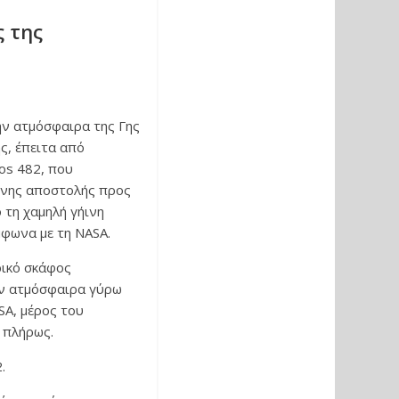
 της
ην ατμόσφαιρα της Γης
ς, έπειτα από
os 482, που
ένης αποστολής προς
 τη χαμηλή γήινη
μφωνα με τη NASA.
ρικό σκάφος
ην ατμόσφαιρα γύρω
SA, μέρος του
ί πλήρως.
.