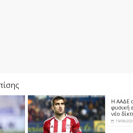
πίσης
Η ΑΑΔΕ 
φυσική 
νέο δίκ
19/06/202