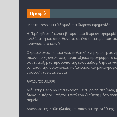
Προφίλ
"ΚρήτηPress": Η Εβδομαδιαία δωρεάν εφημερίδα
Η "ΚρήτηPress" είναι εβδομαδιαία δωρεάν εφημερίδα
ανεξάρτητη και απευθύνεται σε ένα ιδιαίτερα ποιοτι
αναγνωστικό κοινό.
Θεματολογία: Τοπικά νέα, πολιτική ενημέρωση, μόνι
οικονομικές αναλύσεις, αναπτυξιακά προγράμματα κα
συνέντευξη: το πρόσωπο της εβδομάδας, θέματα για
το παιδί, την οικογένεια, πολιτισμός, κινηματογράφο
μουσική, ταξίδια, ζώδια.
Αντίτυπα: 30.000
Διάθεση: Εβδομαδιαία έκδοση με συραφή σελίδων,
διανομή πόρτα - πόρτα. Επιπλέον διάθεση μέσο stan
σημεία.
Αναγνώστες: Κάθε ηλικίας και οικονομικής στάθμης.