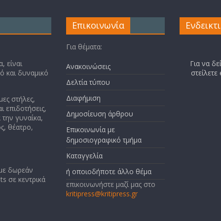
Επικοινωνία
Ενδεικτ
Για θέματα:
, είναι
Για να δε
Ανακοινώσεις
κό και δυναμικό
στείλετε
Δελτία τύπου
Διαφήμιση
μες στήλες,
ι επιδοτήσεις,
Δημοσίευση άρθρου
 την γυναίκα,
ς, θέατρο,
Επικοινωνία με
δημοσιογραφικό τμήμα
Καταγγελία
 με δωρεάν
ή οποιοδήποτε άλλο θέμα
ts σε κεντρικά
επικοινωνήστε μαζί μας στο
kritipress@kritipress.gr