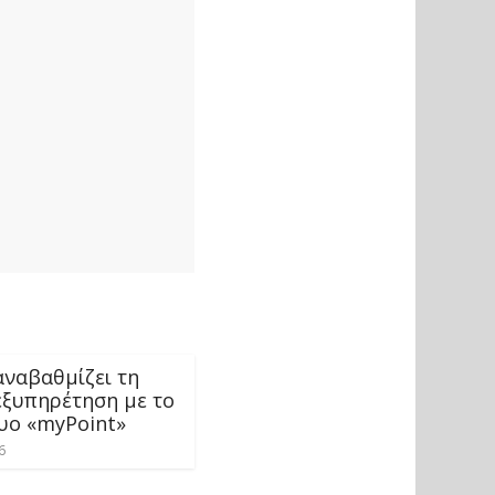
αναβαθμίζει τη
εξυπηρέτηση με το
τυο «myPoint»
6